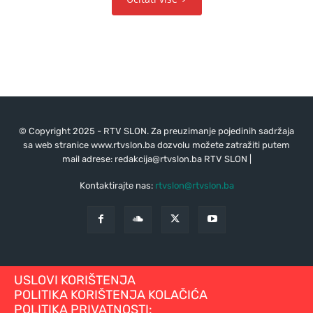
© Copyright 2025 - RTV SLON. Za preuzimanje pojedinih sadržaja
sa web stranice www.rtvslon.ba dozvolu možete zatražiti putem
mail adrese:
redakcija@rtvslon.ba
RTV SLON |
Kontaktirajte nas:
rtvslon@rtvslon.ba
USLOVI KORIŠTENJA
POLITIKA KORIŠTENJA KOLAČIĆA
POLITIKA PRIVATNOSTI: