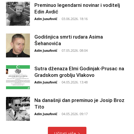
Preminuo legendarni novinar i voditelj
Edin Avdić
Adin Jusufović
-
03.06.2026. 18:16
Godišnjica smrti rudara Asima
Šehanovića
Adin Jusufović
-
07.05.2026. 08:04
Sutra dženaza Elmi Godinjak-Prusac na
Gradskom groblju Vlakovo
Adin Jusufović
-
04.05.2026. 13:48
Na današnji dan preminuo je Josip Broz
Tito
Adin Jusufović
-
04.05.2026. 09:17
Učitati više