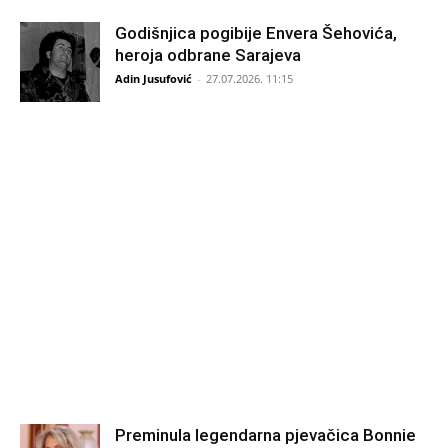
Godišnjica pogibije Envera Šehovića,
heroja odbrane Sarajeva
Adin Jusufović
-
27.07.2026. 11:15
Preminula legendarna pjevačica Bonnie