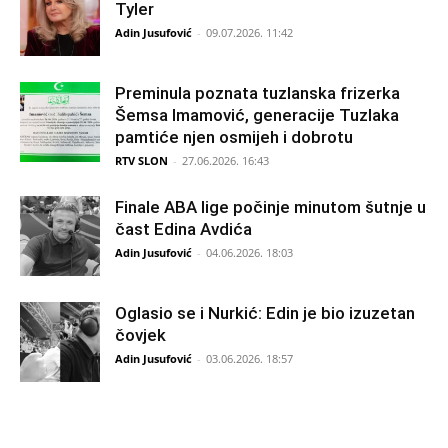
Tyler
Adin Jusufović
-
09.07.2026. 11:42
Preminula poznata tuzlanska frizerka
Šemsa Imamović, generacije Tuzlaka
pamtiće njen osmijeh i dobrotu
RTV SLON
-
27.06.2026. 16:43
Finale ABA lige počinje minutom šutnje u
čast Edina Avdića
Adin Jusufović
-
04.06.2026. 18:03
Oglasio se i Nurkić: Edin je bio izuzetan
čovjek
Adin Jusufović
-
03.06.2026. 18:57