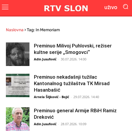
UŽIVO
Naslovna
›
Tag: In Memoriam
Preminuo Milivoj Puhlovski, režiser
kultne serije „Smogovci“
Adin Jusufović
-
30.07.2026. 14:00
Preminuo nekadašnji tužilac
Kantonalnog tužilaštva TK Mirsad
Hasanbašić
Arnela Šiljković - Bojić
-
29.07.2026. 14:40
Preminuo general Armije RBiH Ramiz
Dreković
Adin Jusufović
-
28.07.2026. 10:09