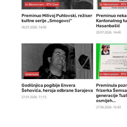
In Memoriam - RTV Slon
In Memoriam - RTV 
Preminuo Milivoj Puhlovski, režiser
Preminuo nekad
kultne serije „Smogovci“
Kantonalnog tu
Hasanbašić
30.07.2026. 14:00
29.07.2026. 14:40
Istaknuto
In Memoriam - RTV 
Godišnjica pogibije Envera
Preminula pozn
Šehovića, heroja odbrane Sarajeva
frizerka Šems
generacije Tuz
27.07.2026. 11:15
osmijeh...
27.06.2026. 16:43