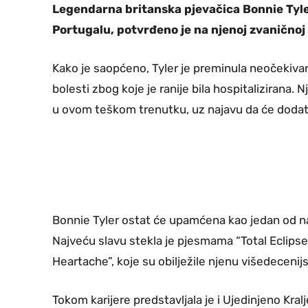
Legendarna britanska pjevačica Bonnie Tyler
Portugalu, potvrđeno je na njenoj zvaničnoj
Kako je saopćeno, Tyler je preminula neočekivan
bolesti zbog koje je ranije bila hospitalizirana. 
u ovom teškom trenutku, uz najavu da će dodatn
Bonnie Tyler ostat će upamćena kao jedan od naj
Najveću slavu stekla je pjesmama “Total Eclipse o
Heartache”, koje su obilježile njenu višedecenijs
Tokom karijere predstavljala je i Ujedinjeno Kr