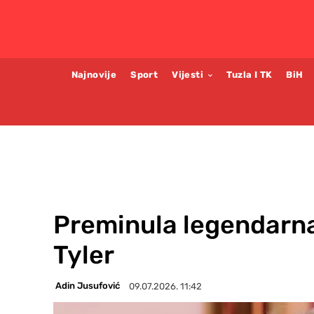
Najnovije
Sport
Vijesti
Tuzla I TK
BiH
Preminula legendarna
Tyler
Adin Jusufović
09.07.2026. 11:42