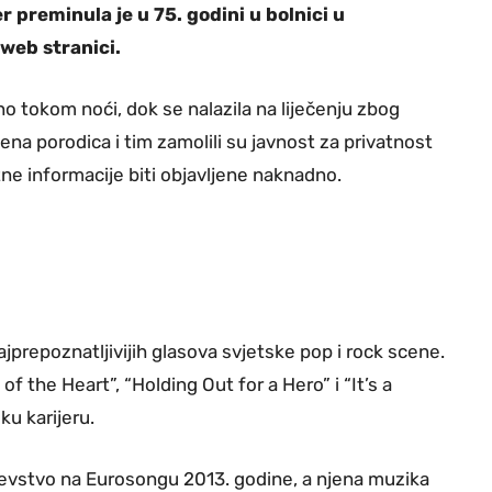
 preminula je u 75. godini u bolnici u
 web stranici.
o tokom noći, dok se nalazila na liječenju zbog
Njena porodica i tim zamolili su javnost za privatnost
e informacije biti objavljene naknadno.
prepoznatljivijih glasova svjetske pop i rock scene.
f the Heart”, “Holding Out for a Hero” i “It’s a
ku karijeru.
aljevstvo na Eurosongu 2013. godine, a njena muzika