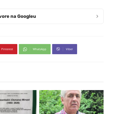
›
zvore na Googleu
Pinterest
WhatsApp
Viber