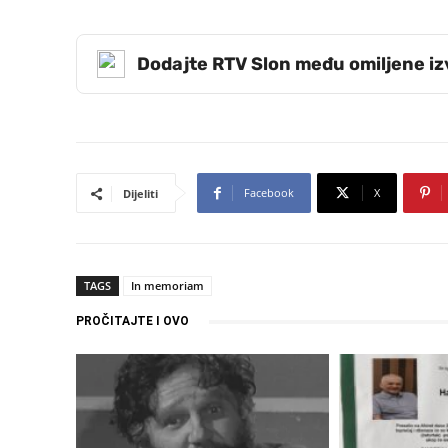
Dodajte RTV Slon među omiljene i
Facebook
X
Dijeliti
TAGS
In memoriam
PROČITAJTE I OVO