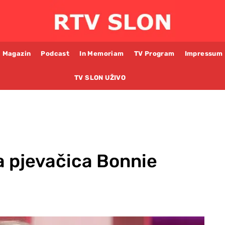
Magazin
Podcast
In Memoriam
TV Program
Impressum
TV SLON UŽIVO
 pjevačica Bonnie