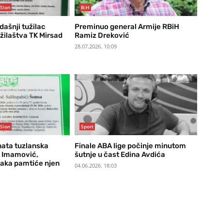
Slon
BiH
ašnji tužilac
Preminuo general Armije RBiH
žilaštva TK Mirsad
Ramiz Dreković
28.07.2026. 10:09
Slon
Sport
ata tuzlanska
Finale ABA lige počinje minutom
a Imamović,
šutnje u čast Edina Avdića
laka pamtiće njen
04.06.2026. 18:03