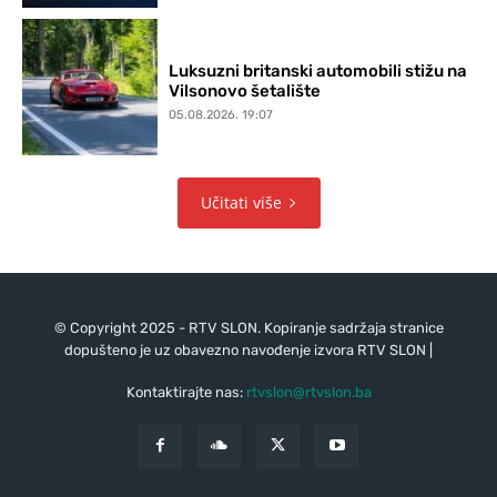
Luksuzni britanski automobili stižu na
Vilsonovo šetalište
05.08.2026. 19:07
Učitati više
© Copyright 2025 - RTV SLON. Kopiranje sadržaja stranice
dopušteno je uz obavezno navođenje izvora RTV SLON |
Kontaktirajte nas:
rtvslon@rtvslon.ba