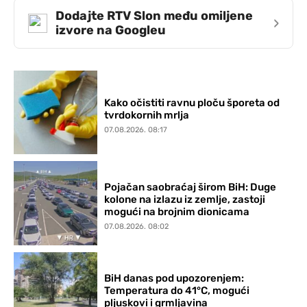
Dodajte RTV Slon među omiljene
›
izvore na Googleu
Kako očistiti ravnu ploču šporeta od
tvrdokornih mrlja
07.08.2026. 08:17
Pojačan saobraćaj širom BiH: Duge
kolone na izlazu iz zemlje, zastoji
mogući na brojnim dionicama
07.08.2026. 08:02
BiH danas pod upozorenjem:
Temperatura do 41°C, mogući
pljuskovi i grmljavina