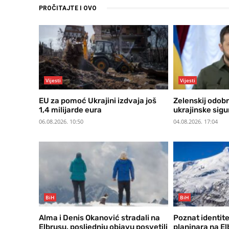
PROČITAJTE I OVO
Vijesti
Vijesti
EU za pomoć Ukrajini izdvaja još
Zelenskij odobr
1,4 milijarde eura
ukrajinske sig
06.08.2026. 10:50
04.08.2026. 17:04
BiH
BiH
Alma i Denis Okanović stradali na
Poznat identite
Elbrusu, posljednju objavu posvetili
planinara na E