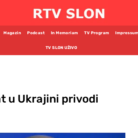
Magazin
Podcast
In Memoriam
TV Program
Impressu
TV SLON UŽIVO
t u Ukrajini privodi