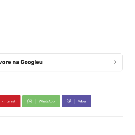
›
zvore na Googleu
Pinterest
WhatsApp
Viber