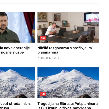
BiH
io nove operacije
Nikšić razgovarao s preživjelim
urnosne službe
planinarima
29.07.2026. 19:23
BiH
t pet stradalih bh.
Tragedija na Elbrusu: Pet planinara
lbrusu
iz BiH izgubilo život, potvrđeno