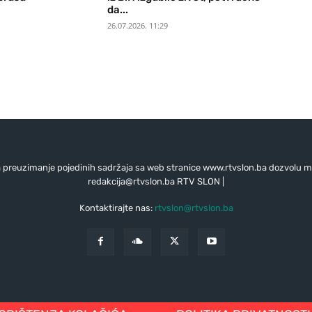
da...
26.07.2026. 11:29
preuzimanje pojedinih sadržaja sa web stranice www.rtvslon.ba dozvolu mo
redakcija@rtvslon.ba
RTV SLON |
Kontaktirajte nas:
rtvslon@rtvslon.ba