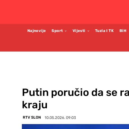
Najnovije
Sport
Vijesti
Tuzla I TK
BiH
Putin poručio da se ra
kraju
RTV SLON
10.05.2026. 09:03