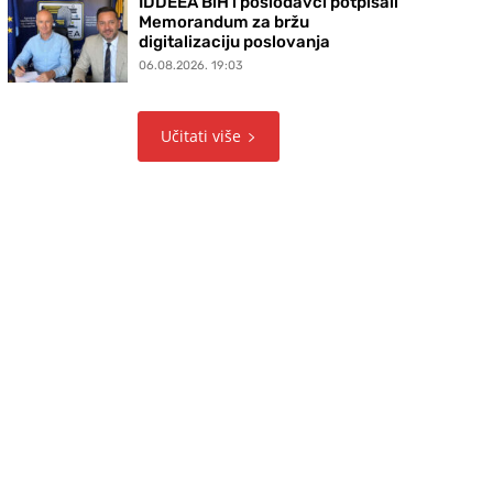
IDDEEA BiH i poslodavci potpisali
Memorandum za bržu
digitalizaciju poslovanja
06.08.2026. 19:03
Učitati više