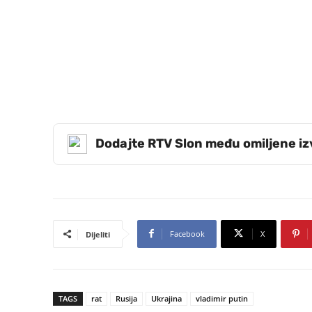
Dodajte RTV Slon među omiljene i
Facebook
X
Dijeliti
TAGS
rat
Rusija
Ukrajina
vladimir putin