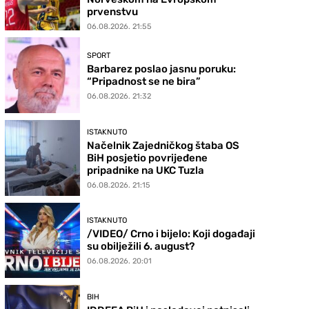
prvenstvu
06.08.2026. 21:55
SPORT
Barbarez poslao jasnu poruku:
“Pripadnost se ne bira”
06.08.2026. 21:32
ISTAKNUTO
Načelnik Zajedničkog štaba OS
BiH posjetio povrijeđene
pripadnike na UKC Tuzla
06.08.2026. 21:15
ISTAKNUTO
/VIDEO/ Crno i bijelo: Koji događaji
su obilježili 6. august?
06.08.2026. 20:01
BIH