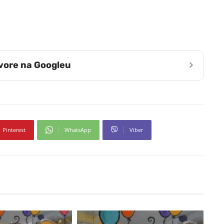
›
zvore na Googleu
Pinterest
WhatsApp
Viber