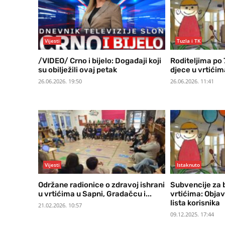
Vijesti
Tuzla i TK
/VIDEO/ Crno i bijelo: Događaji koji
Roditeljima po
su obilježili ovaj petak
djece u vrtićim
26.06.2026. 19:50
26.06.2026. 11:41
Vijesti
Istaknuto
Održane radionice o zdravoj ishrani
Subvencije za 
u vrtićima u Sapni, Gradačcu i...
vrtićima: Obja
lista korisnika
21.02.2026. 10:57
09.12.2025. 17:44