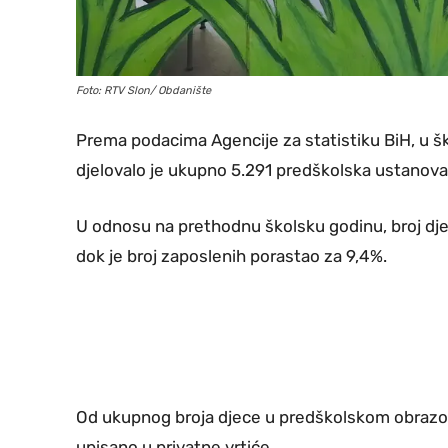
Foto: RTV Slon/ Obdanište
Prema podacima Agencije za statistiku BiH, u š
djelovalo je ukupno 5.291 predškolska ustanova,
U odnosu na prethodnu školsku godinu, broj dj
dok je broj zaposlenih porastao za 9,4%.
Od ukupnog broja djece u predškolskom obrazo
upisano u privatne vrtiće.