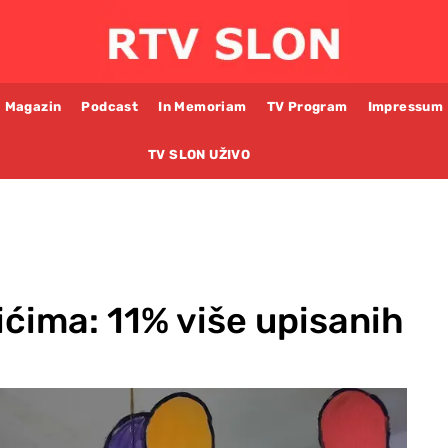
Magazin
Podcast
In Memoriam
TV Program
Impressum
TV SLON UŽIVO
ićima: 11% više upisanih