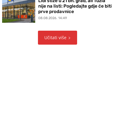
Lidl stiže u 21 bh. grad, ali Tuzla
nije na listi: Pogledajte gdje će biti
prve prodavnice
08.08.2026. 14:49
Učitati više