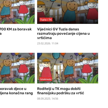
Tuzla i TK
 700 KM za boravak
Vijećnici GV Tuzla danas
a
razmatraju povećanje cijena u
vrtićima
23.02.2026. 11:04
Istaknuto
boravak djece u
Roditelji u TK mogu dobiti
vljena konačna rang
finansijsku podršku za vrtić
08.09.2025. 14:56