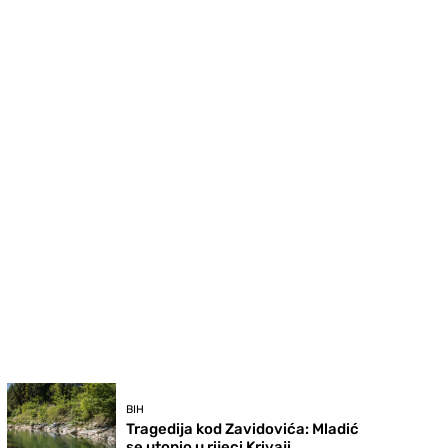
BIH
Tragedija kod Zavidovića: Mladić
se utopio u rijeci Krivaji