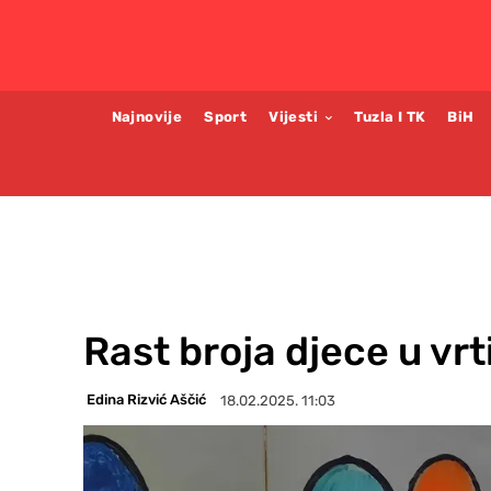
Najnovije
Sport
Vijesti
Tuzla I TK
BiH
Rast broja djece u vrt
Edina Rizvić Aščić
18.02.2025. 11:03