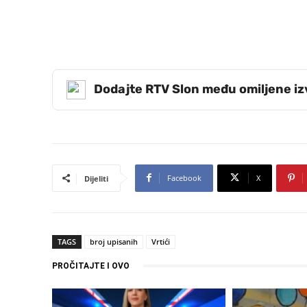
Dodajte RTV Slon među omiljene i
Facebook
X
Dijeliti
TAGS
broj upisanih
Vrtići
PROČITAJTE I OVO