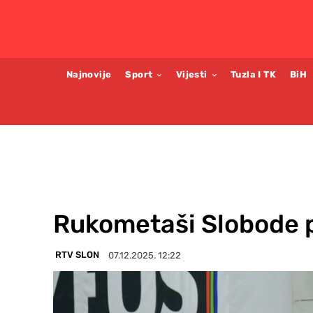
Najnovije
Sport
Vijesti
Tuzla I TK
BiH
Rukometaši Slobode p
RTV SLON
07.12.2025. 12:22