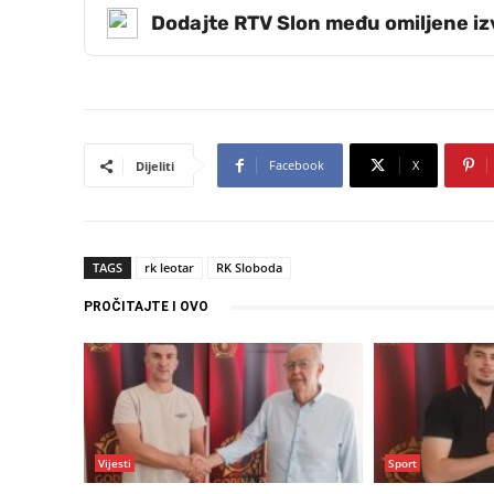
Dodajte RTV Slon među omiljene i
Facebook
X
Dijeliti
TAGS
rk leotar
RK Sloboda
PROČITAJTE I OVO
Vijesti
Sport