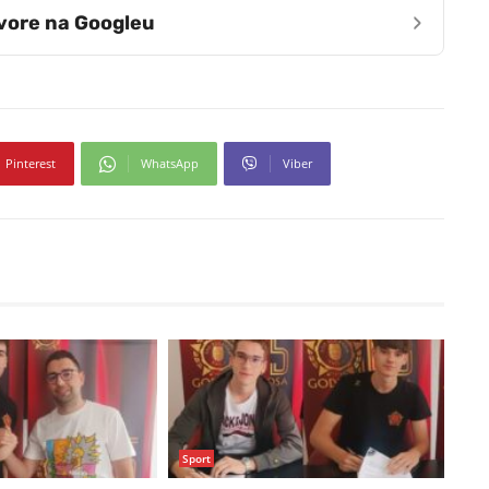
›
zvore na Googleu
Pinterest
WhatsApp
Viber
Sport