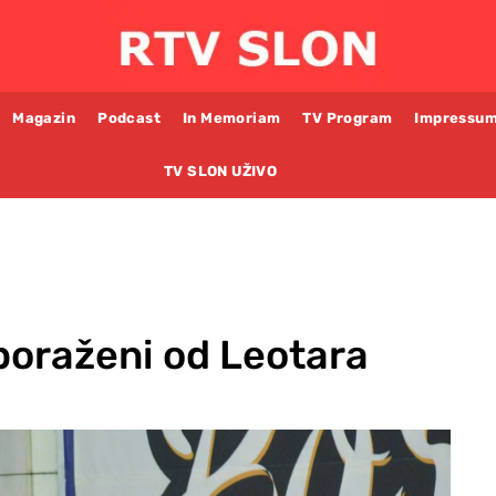
Magazin
Podcast
In Memoriam
TV Program
Impressu
TV SLON UŽIVO
oraženi od Leotara