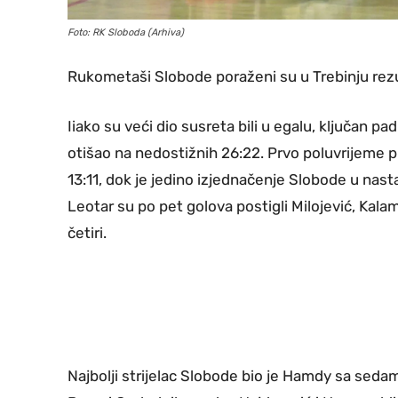
Foto: RK Sloboda (Arhiva)
Rukometaši Slobode poraženi su u Trebinju rezul
Iiako su veći dio susreta bili u egalu, ključan pa
otišao na nedostižnih 26:22. Prvo poluvrijeme p
13:11, dok je jedino izjednačenje Slobode u nasta
Leotar su po pet golova postigli Milojević, Kala
četiri.
Najbolji strijelac Slobode bio je Hamdy sa sedam