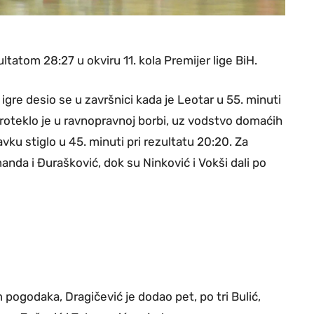
tatom 28:27 u okviru 11. kola Premijer lige BiH.
d igre desio se u završnici kada je Leotar u 55. minuti
roteklo je u ravnopravnoj borbi, uz vodstvo domaćih
vku stiglo u 45. minuti pri rezultatu 20:20. Za
manda i Đurašković, dok su Ninković i Vokši dali po
 pogodaka, Dragičević je dodao pet, po tri Bulić,