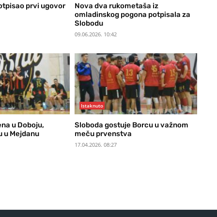
otpisao prvi ugovor
Nova dva rukometaša iz
omladinskog pogona potpisala za
Slobodu
09.06.2026. 10:42
Istaknuto
na u Doboju,
Sloboda gostuje Borcu u važnom
du u Mejdanu
meču prvenstva
17.04.2026. 08:27