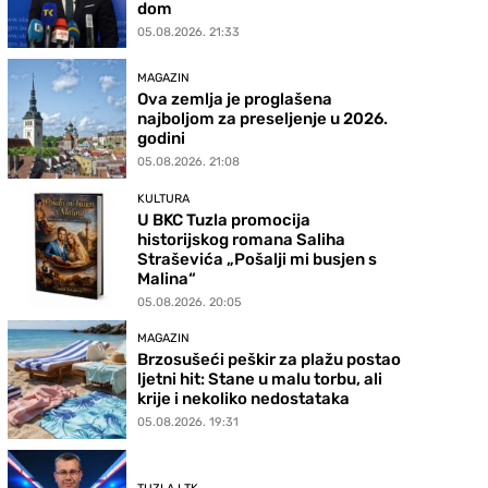
dom
05.08.2026. 21:33
MAGAZIN
Ova zemlja je proglašena
najboljom za preseljenje u 2026.
godini
05.08.2026. 21:08
KULTURA
U BKC Tuzla promocija
historijskog romana Saliha
Straševića „Pošalji mi busjen s
Malina“
05.08.2026. 20:05
MAGAZIN
Brzosušeći peškir za plažu postao
ljetni hit: Stane u malu torbu, ali
krije i nekoliko nedostataka
05.08.2026. 19:31