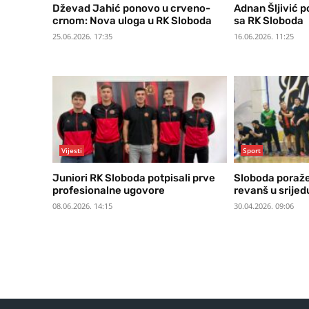
Dževad Jahić ponovo u crveno-
Adnan Šljivić p
crnom: Nova uloga u RK Sloboda
sa RK Sloboda
25.06.2026. 17:35
16.06.2026. 11:25
Vijesti
Sport
Juniori RK Sloboda potpisali prve
Sloboda poraže
profesionalne ugovore
revanš u srije
08.06.2026. 14:15
30.04.2026. 09:06