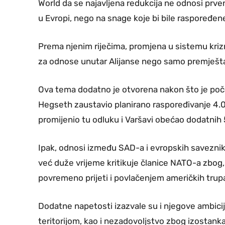
World da se najavljena redukcija ne odnosi prv
u Evropi, nego na snage koje bi bile raspoređene 
Prema njenim riječima, promjena u sistemu kriz
za odnose unutar Alijanse nego samo premještanje
Ova tema dodatno je otvorena nakon što je po
Hegseth zaustavio planirano raspoređivanje 4.0
promijenio tu odluku i Varšavi obećao dodatnih 
Ipak, odnosi između SAD-a i evropskih savezni
već duže vrijeme kritikuje članice NATO-a zbog, 
povremeno prijeti i povlačenjem američkih trup
Dodatne napetosti izazvale su i njegove ambi
teritorijom, kao i nezadovoljstvo zbog izostan