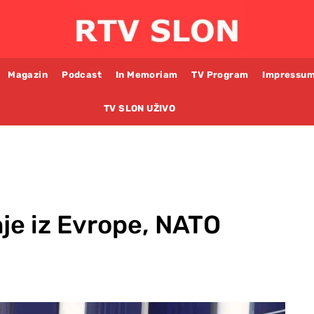
Magazin
Podcast
In Memoriam
TV Program
Impressu
TV SLON UŽIVO
je iz Evrope, NATO