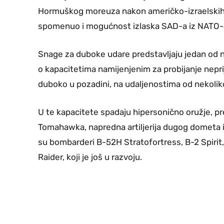
Hormuškog moreuza nakon američko-izraelskih 
spomenuo i mogućnost izlaska SAD-a iz NATO-
Snage za duboke udare predstavljaju jedan od n
o kapacitetima namijenjenim za probijanje neprij
duboko u pozadini, na udaljenostima od nekoliko
U te kapacitete spadaju hipersonično oružje, pr
Tomahawka, napredna artiljerija dugog dometa i 
su bombarderi B-52H Stratofortress, B-2 Spirit,
Raider, koji je još u razvoju.