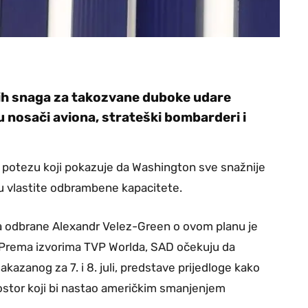
jih snaga za takozvane duboke udare
 nosači aviona, strateški bombarderi i
e o potezu koji pokazuje da Washington sve snažnije
ju vlastite odbrambene kapacitete.
tva odbrane Alexandr Velez-Green o ovom planu je
 Prema izvorima TVP Worlda, SAD očekuju da
kazanog za 7. i 8. juli, predstave prijedloge kako
ostor koji bi nastao američkim smanjenjem