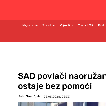
Najnovije
Sport
Vijesti
Tuzla I TK
BiH
SAD povlači naoružan
ostaje bez pomoći
Adin Jusufović
28.05.2026. 08:33