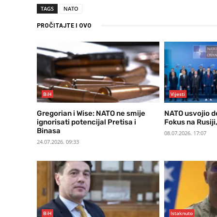
TAGS
NATO
PROČITAJTE I OVO
BiH
Vijesti
Gregorian i Wise: NATO ne smije
NATO usvojio de
ignorisati potencijal Pretisa i
Fokus na Rusiji, 
Binasa
08.07.2026. 17:07
24.07.2026. 09:33
BiH
Istaknuto