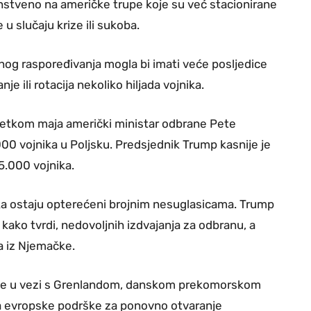
enstveno na američke trupe koje su već stacionirane
u slučaju krize ili sukoba.
nog raspoređivanja mogla bi imati veće posljedice
 ili rotacija nekoliko hiljada vojnika.
četkom maja američki ministar odbrane Pete
00 vojnika u Poljsku. Predsjednik Trump kasnije je
5.000 vojnika.
ka ostaju opterećeni brojnim nesuglasicama. Trump
kako tvrdi, nedovoljnih izdvajanja za odbranu, a
a iz Njemačke.
cije u vezi s Grenlandom, danskom prekomorskom
ka evropske podrške za ponovno otvaranje