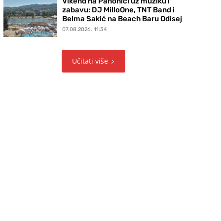
Vikend na Panonici uz muziku i
zabavu: DJ MilloOne, TNT Band i
Belma Sakić na Beach Baru Odisej
07.08.2026. 11:34
Učitati više