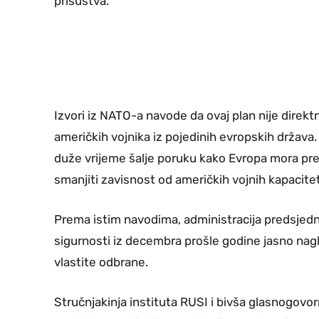
prisustva.
Izvori iz NATO-a navode da ovaj plan nije direk
američkih vojnika iz pojedinih evropskih država
duže vrijeme šalje poruku kako Evropa mora preu
smanjiti zavisnost od američkih vojnih kapacite
Prema istim navodima, administracija predsjedni
sigurnosti iz decembra prošle godine jasno nagl
vlastite odbrane.
Stručnjakinja instituta RUSI i bivša glasnogov