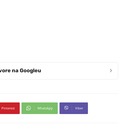
›
zvore na Googleu
Pinterest
WhatsApp
Viber