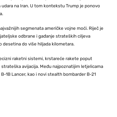
udara na Iran. U tom kontekstu Trump je ponovo
a.
ajvažnijih segmenata američke vojne moći. Riječ je
ateljske odbrane i gađanje strateških ciljeva
 desetina do više hiljada kilometara.
ecizni raketni sistemi, krstareće rakete poput
strateška avijacija. Među najpoznatijim letjelicama
 B-1B Lancer, kao i novi stealth bombarder B-21