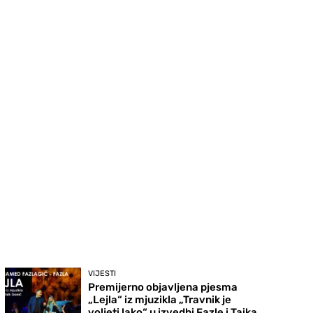
VIJESTI
Premijerno objavljena pjesma
„Lejla“ iz mjuzikla „Travnik je
voljeti lako“ u izvedbi Fazle i Taika