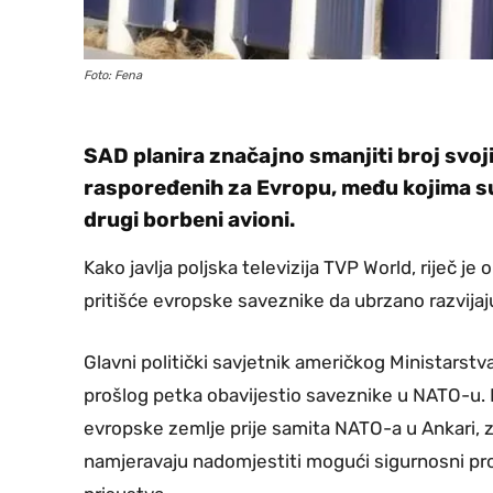
Foto: Fena
SAD planira značajno smanjiti broj svo
raspoređenih za Evropu, među kojima su
drugi borbeni avioni.
Kako javlja poljska televizija TVP World, riječ j
pritišće evropske saveznike da ubrzano razvija
Glavni politički savjetnik američkog Ministars
prošlog petka obavijestio saveznike u NATO-u.
evropske zemlje prije samita NATO-a u Ankari, za
namjeravaju nadomjestiti mogući sigurnosni pr