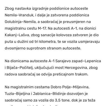
Zbog nastavka izgradnje poddionice autoceste
Nemila–Vranduk, i dalje je zatvorena poddionica
Golubinja–Nemila, a saobraćaj je preusmjeren na
magistralnu cestu M-17. Na autocesti A-1, na dionici
Kakanj–Lašva, zbog sanacije kolovoza zatvoren je dio
puta u dužini od tri kilometra, te se vozila usmjeravaju
dvosmjerno suprotnom stranom autoceste.
Na dionicama autoceste A-1 Sarajevo zapad–Lepenica
i Bijača–Počitelj, uključujući most Hercegovina, zbog
radova saobraćaj se odvija preticajnom trakom.
Na magistralnim cestama Dobro Polje–Miljevina,
Tuzla–Bijeljina i Jablanica–Blidinje dozvoljen je
saobraćaj samo za vozila do 3,5 tone, dok je za teža