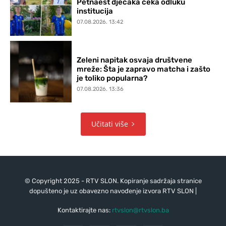
Petnaest dječaka čeka odluku
institucija
07.08.2026. 13:42
Zeleni napitak osvaja društvene
mreže: Šta je zapravo matcha i zašto
je toliko popularna?
07.08.2026. 13:36
Učitati više
© Copyright 2025 - RTV SLON. Kopiranje sadržaja stranice
dopušteno je uz obavezno navođenje izvora RTV SLON |
Kontaktirajte nas:
rtvslon@rtvslon.ba