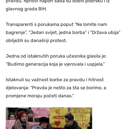
pravdu. Njihovi napori sada su dobili podršku i iz
glavnog grada BiH.
Transparenti s porukama poput “Ne lomite nam
bagrenje”, “Jedan svijet, jedna borba” i “Država ubija”
obilježili su današnji protest.
Jedna od istaknutih poruka učesnika glasila je:
“Budimo generacija koja je vjerovala i uspjela.”
Istaknuli su važnost borbe za pravdu i hitnost
djelovanja: “Pravda je nešto za šta se borimo, a
promjene moraju početi danas.”