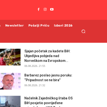
m
Newsletter
Pošalji Priču
Izbori 2026
Sjajan početak za kadete BiH:
Ubjedljiva pobjeda nad
Norveškom na Evropskom...
06.08.2026. 21:55
Barbarez poslao jasnu poruku:
“Pripadnost se ne bira”
06.08.2026. 21:32
Načelnik Zajedničkog štaba OS
BiH posjetio povrijeđene