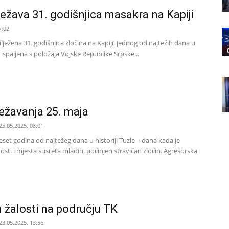
ježava 31. godišnjica masakra na Kapiji
7:02
ilježena 31. godišnjica zločina na Kapiji, jednog od najtežih dana u
 ispaljena s položaja Vojske Republike Srpske...
ežavanja 25. maja
25.05.2025. 08:01
set godina od najtežeg dana u historiji Tuzle – dana kada je
osti i mjesta susreta mladih, počinjen stravičan zločin. Agresorska
n žalosti na području TK
23.05.2025. 13:56