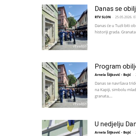
Danas se obil
RTV SLON
-
25.05.2026. 0
Danas će u Tuzli biti ob
historiji grada. Granata
Program obilj
Arnela Šiljković - Bojić
-
Danas se navršava tride
na Kapiji, simbolu mlad
granata,...
U nedjelju Da
Arnela Šiljković - Bojić
-