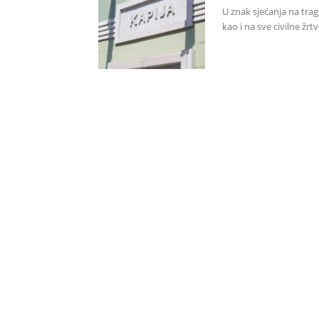
U znak sjećanja na trage
kao i na sve civilne žrtve