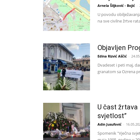
Arnela Šiljković - Bojić
-
U povodu obilježavanja 
na sve civilne žrtve rat
Objavljen Pro
Edina Rizvić Aščić
-
24.05
Dvadeset i peti maj, d
granatom sa Ozrena prek
U čast žrtava 
svjetlost”
Adin Jusufović
-
16.05.20
Spomenik "Vječna svjet
maja 1995. godine u 20