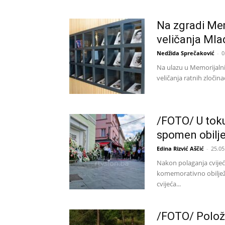
Na zgradi Mem
veličanja Mla
Nedžida Sprečaković
-
0
Na ulazu u Memorijalni
veličanja ratnih zločin
/FOTO/ U tok
spomen obilje
Edina Rizvić Aščić
-
25.05
Nakon polaganja cvijeća
komemorativno obilježa
cvijeća...
/FOTO/ Polože