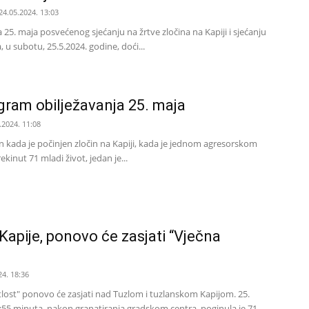
24.05.2024. 13:03
25. maja posvećenog sjećanju na žrtve zločina na Kapiji i sjećanju
a, u subotu, 25.5.2024. godine, doći...
gram obilježavanja 25. maja
.2024. 11:08
an kada je počinjen zločin na Kapiji, kada je jednom agresorskom
inut 71 mladi život, jedan je...
Kapije, ponovo će zasjati “Vječna
24. 18:36
lost" ponovo će zasjati nad Tuzlom i tuzlanskom Kapijom. 25.
:55 minuta, nakon granatiranja gradskom centra, poginula je 71...