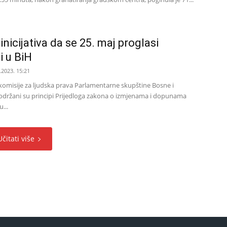
inicijativa da se 25. maj proglasi
i u BiH
.2023. 15:21
 komisije za ljudska prava Parlamentarne skupštine Bosne i
održani su principi Prijedloga zakona o izmjenama i dopunama
...
Učitati više