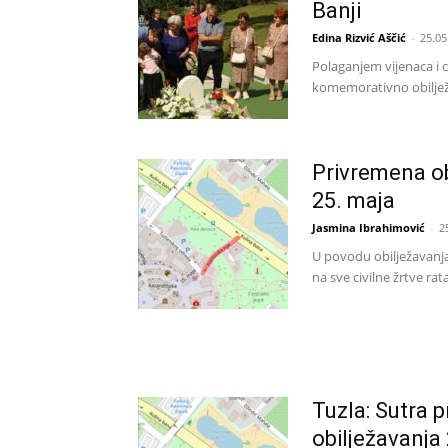
Banji
Edina Rizvić Aščić
-
25.05
Polaganjem vijenaca i cv
komemorativno obilježav
Privremena ob
25. maja
Jasmina Ibrahimović
-
2
U povodu obilježavanja 
na sve civilne žrtve ra
Tuzla: Sutra 
obilježavanja