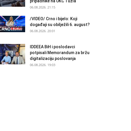
pripadnike na UKC Tuzla
06.08.2026. 21:15
/VIDEO/ Crno i bijelo: Koji
događaji su obilježili 6. august?
06.08.2026. 20:01
IDDEEA BiH i poslodavci
potpisali Memorandum za bržu
digitalizaciju poslovanja
06.08.2026. 19:03