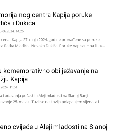
orijalnog centra Kapija poruke
dića i Đukića
5.06.2024. 14:26
 cenar Kapija 27. maja 2024. godine pronađene su poruke
aca Ratka Mladića i Novaka Đukića. Poruke napisane na listu...
u komemorativno obilježavanje na
žju Kapija
.2024. 11:51
 i odavanja počasti u Aleji mladosti na Slanoj Banji
vanje 25. maja u Tuzli se nastavlja polaganjem vijenaca i
no cvijeće u Aleji mladosti na Slanoj