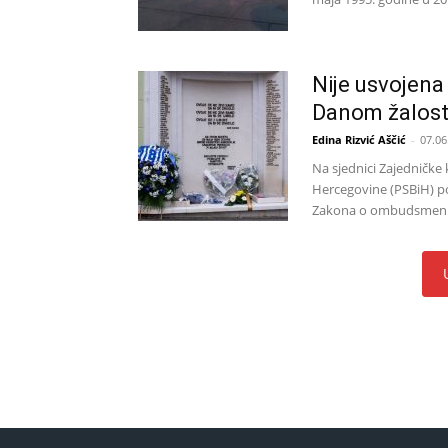
Nije usvojena 
Danom žalost
Edina Rizvić Aščić
-
07.06
Na sjednici Zajedničke
Hercegovine (PSBiH) p
Zakona o ombudsmenu