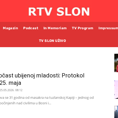
Magazin
Podcast
In Memoriam
TV Program
Impressu
TV SLON UŽIVO
očast ubijenoj mladosti: Protokol
 25. maja
25.05.2026. 08:12
ava se 31 godina od masakra na tuzlanskoj Kapiji – jednog od
počinjenih nad civilima u Bosni i...