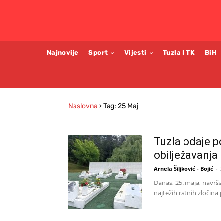
Najnovije
Sport
Vijesti
Tuzla I TK
BiH
Naslovna
›
Tag: 25 Maj
Tuzla odaje p
obilježavanja
Arnela Šiljković - Bojić
-
Danas, 25. maja, navrš
najtežih ratnih zločina 