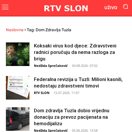
UŽIVO
Naslovna
›
Tag: Dom Zdravlja Tuzla
Koksaki virus kod djece: Zdravstveni
radnici poručuju da nema razloga za
brigu
Nedžida Sprečaković
-
04.08.2026. 07:02
Federalna revizija u Tuzli: Milioni kasnili,
nedostaju zdravstveni timovi
RTV SLON
-
15.07.2026. 11:07
Dom zdravlja Tuzla dobio vrijednu
donaciju za prevoz pacijenata na
hemodijalizu
Nedžida Sprečaković
-
05.06.2026. 13:58