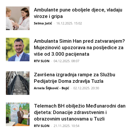
Ambulante pune oboljele djece, vladaju
viroze i gripa
Selma Jatić
-
16.12.2025. 15:02
Ambulanta Simin Han pred zatvaranjem?
Mujezinović upozorava na posljedice za
više od 3.000 pacijenata
RTV SLON
-
04.12.2025. 08:07
Završena izgradnja rampe za Službu
Pedijatrije Doma zdravlja Tuzla
Arnela Šiljković - Bojić
-
02.12.2025. 20:30
Telemach BH obilježio Međunarodni dan
djeteta: Donacije zdravstvenim i
obrazovnim ustanovama u Tuzli
RTV SLON
-
21.11.2025. 10:54