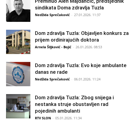
Preminuo Alen Majdančić, predsjednik
sindikata Doma zdravlja Tuzla
Nedžida Sprečaković
-
27.01.2026. 11:37
Dom zdravlja Tuzla: Objavljen konkurs za
prijem ordinirajućih doktora
Arnela Šiljković - Bojić
-
26.01.2026. 08:53
Dom zdravlja Tuzla: Evo koje ambulante
danas ne rade
Nedžida Sprečaković
-
06.01.2026. 11:24
Dom zdravlja Tuzla: Zbog snijega i
nestanka struje obustavljen rad
pojedinih ambulanti
RTV SLON
-
05.01.2026. 11:34