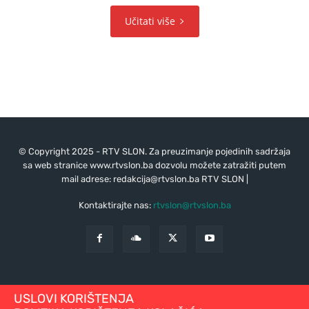
Učitati više
© Copyright 2025 - RTV SLON. Za preuzimanje pojedinih sadržaja
sa web stranice www.rtvslon.ba dozvolu možete zatražiti putem
mail adrese:
redakcija@rtvslon.ba
RTV SLON |
Kontaktirajte nas:
rtvslon@rtvslon.ba
USLOVI KORIŠTENJA