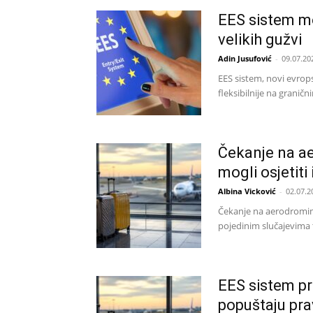
EES sistem m
velikih gužvi
Adin Jusufović
-
09.07.20
EES sistem, novi evrops
fleksibilnije na granič
Čekanje na ae
mogli osjetiti
Albina Vicković
-
02.07.2
Čekanje na aerodromim
pojedinim slučajevima t
EES sistem pr
popuštaju pra