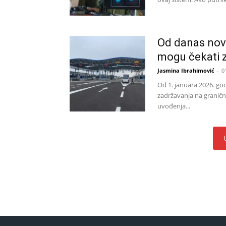
Od danas nove
mogu čekati 
Jasmina Ibrahimović
-
0
Od 1. januara 2026. go
zadržavanja na granič
uvođenja...