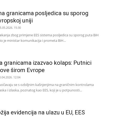
na granicama posljedica su sporog
ropskoj uniji
5.05.2026. 15:30
ekanja zbog primjene EES sistema posljedica su sporog puta BiH
vio je ministar komunikacija i prometa BiH...
a granicama izazvao kolaps: Putnici
tove širom Evrope
0.04.2026. 12:04
uočavaju se s ozbiljnim kašnjenjima na graničnim kontrolama
ka i izlaska, poznatog kao EES, koji je u potpunosti...
žija evidencija na ulazu u EU, EES