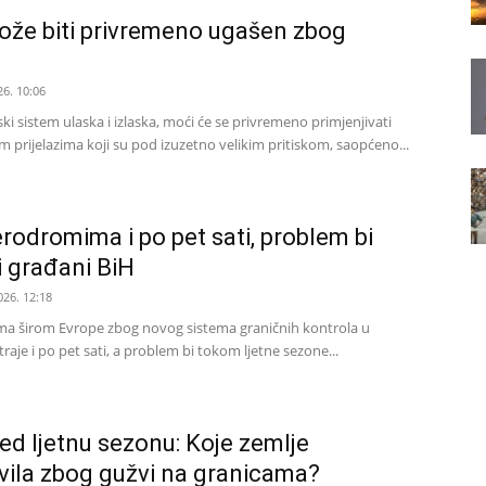
ože biti privremeno ugašen zbog
26. 10:06
ki sistem ulaska i izlaska, moći će se privremeno primjenjivati
nim prijelazima koji su pod izuzetno velikim pritiskom, saopćeno...
rodromima i po pet sati, problem bi
 i građani BiH
026. 12:18
a širom Evrope zbog novog sistema graničnih kontrola u
raje i po pet sati, a problem bi tokom ljetne sezone...
ed ljetnu sezonu: Koje zemlje
vila zbog gužvi na granicama?