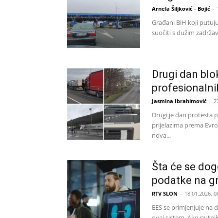
Arnela Šiljković - Bojić
-
Građani BiH koji putuj
suočiti s dužim zadrža
Drugi dan blo
profesionaln
Jasmina Ibrahimović
-
2
Drugi je dan protesta 
prijelazima prema Evrop
nova...
Šta će se dogo
podatke na gr
RTV SLON
-
18.01.2026. 0
EES se primjenjuje na d
ovaj sistem. Ako putnik