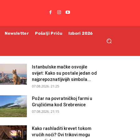
Newsletter
Pošalji Priču
Izbori 2026
Istanbulske mačke osvojile
svijet: Kako su postale jedan od
najprepoznatljivijih simbola...
07.08.2026. 21:25
Požar na povratničkoj farmi u
Grujčićima kod Srebrenice
07.08.2026. 21:15
Kako rashladiti krevet tokom
vrućih noći? Ovi trikovi mogu