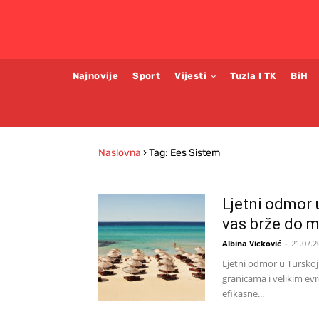
Najnovije
Sport
Vijesti
Tuzla I TK
BiH
Naslovna
›
Tag: Ees Sistem
Ljetni odmor u
vas brže do 
Albina Vicković
-
21.07.2
Ljetni odmor u Tursko
granicama i velikim ev
efikasne...