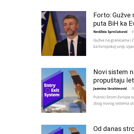
Forto: Gužve 
puta BiH ka Ev
Nedžida Sprečaković
-
0
Gužve na granicama i č
ka Evropskoj uniji, izja
Novi sistem n
propuštaju le
Jasmina Ibrahimović
-
3
Putnici širom Evrope s
zbog novog sistema ulas
Od danas stro