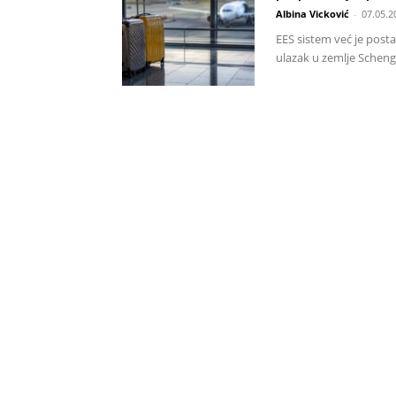
Albina Vicković
-
07.05.2
EES sistem već je post
ulazak u zemlje Scheng