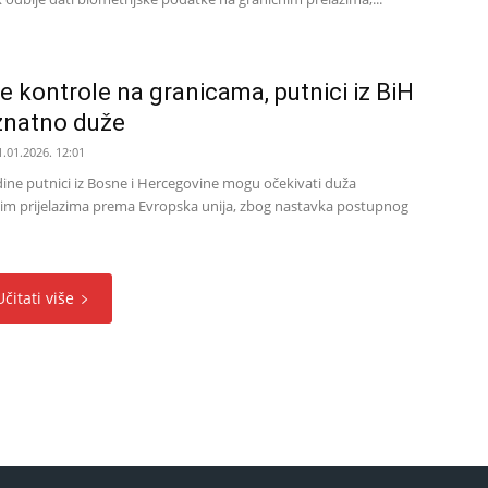
 kontrole na granicama, putnici iz BiH
znatno duže
1.01.2026. 12:01
dine putnici iz Bosne i Hercegovine mogu očekivati duža
nim prijelazima prema Evropska unija, zbog nastavka postupnog
Učitati više