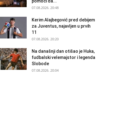
pomoći da...
07.08.2026. 20:48
Kerim Alajbegović pred debijem
za Juventus, najavljen u prvih
11
07.08.2026. 20:20
Na današnji dan otišao je Huka,
fudbalski velemajstor i legenda
Slobode
07.08.2026. 20:04