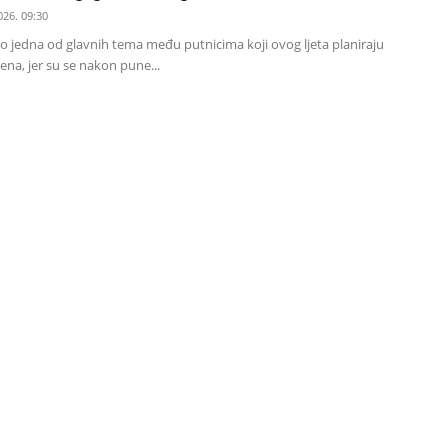
026. 09:30
ao jedna od glavnih tema među putnicima koji ovog ljeta planiraju
ena, jer su se nakon pune...