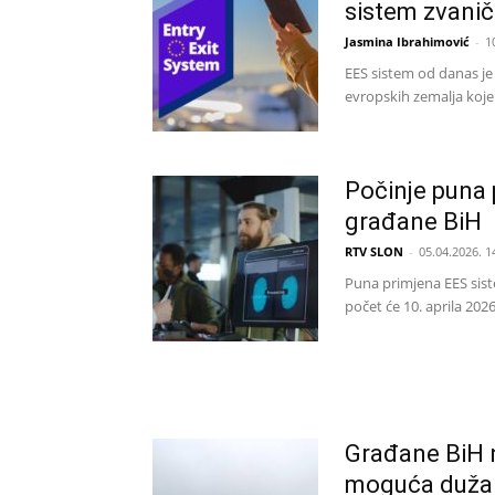
sistem zvanič
Jasmina Ibrahimović
-
1
EES sistem od danas je
evropskih zemalja koje 
Počinje puna 
građane BiH
RTV SLON
-
05.04.2026. 1
Puna primjena EES sist
počet će 10. aprila 2026
Građane BiH 
moguća duža 