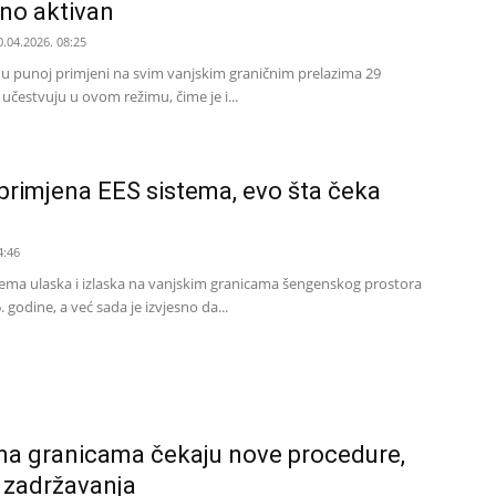
no aktivan
0.04.2026. 08:25
 u punoj primjeni na svim vanjskim graničnim prelazima 29
učestvuju u ovom režimu, čime je i...
primjena EES sistema, evo šta čeka
4:46
ema ulaska i izlaska na vanjskim granicama šengenskog prostora
. godine, a već sada je izvjesno da...
na granicama čekaju nove procedure,
zadržavanja