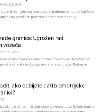
18.03.2026. 15:02
u u zemlje šengenskog prostora u narednom periodu mogli bi se
vanjima na graničnim prelazima i aerodromima zbog...
kade granica: Ugrožen rad
ih vozača
7.01.2026. 12:01
profesionalnih vozača i transportnih prevoznika. Na graničnim
skoj uniji i dalje je obustavljen teretni saobraćaj. Razlog su
diti ako odbijete dati biometrijske
anici?
8:37
ržavljane trećih zemalja koji ulaze u evropske zemlje koje koriste
 odbije dati biometrijske podatke na graničnim prelazima,...