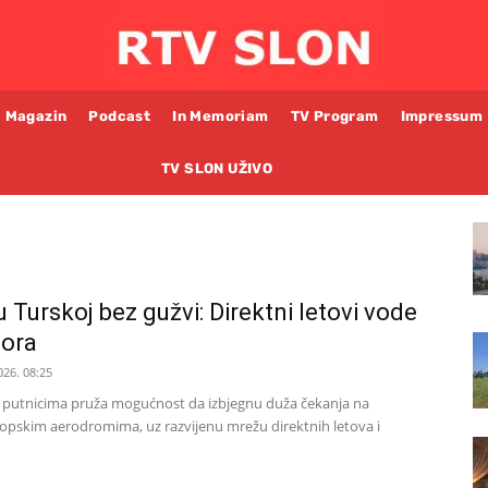
Magazin
Podcast
In Memoriam
TV Program
Impressum
TV SLON UŽIVO
 Turskoj bez gužvi: Direktni letovi vode
mora
026. 08:25
j putnicima pruža mogućnost da izbjegnu duža čekanja na
ropskim aerodromima, uz razvijenu mrežu direktnih letova i