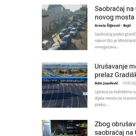
Saobraćaj na 
novog mosta
Arnela Šiljković - Bojić
-
Saobraćaj preko granič
nakon što je Ministarst
omogućava...
Urušavanje mo
prelaz Gradišk
Adin Jusufović
-
19.05.20
Uprava za indirektno o
dijela mosta na starom
preko...
Zbog obrušava
saobraćaj na