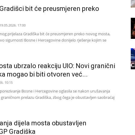
Gradišci bit će preusmjeren preko
19.05.2026. 17:00
nog prijelaza Gradiška bit će preusmjeren preko novog mosta,
vo sigurnosti Bosne i Hercegovine donijelo rješenje kojim se
sta ubrzalo reakciju UIO: Novi granični
a mogao bi biti otvoren već...
26. 10:15
porezivanje Bosne i Hercegovine oglasila se nakon urušavanja
 graničnom prelazu Gradiška, zbog čega je obustavljen saobraćaj
nja dijela mosta obustavljen
 GP Gradiška