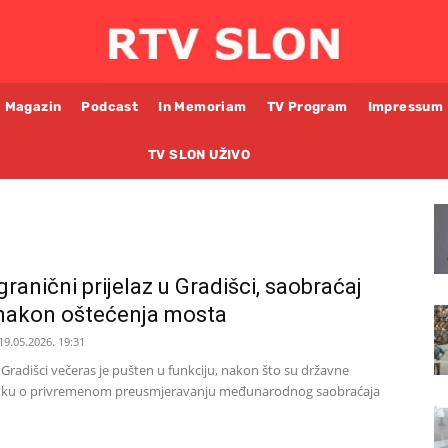
Magazin
Podcast
In Memoriam
TV Program
Impressum
TV SLON UŽIVO
ranični prijelaz u Gradišci, saobraćaj
nakon oštećenja mosta
19.05.2026. 19:31
u Gradišci večeras je pušten u funkciju, nakon što su državne
odluku o privremenom preusmjeravanju međunarodnog saobraćaja