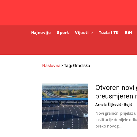
Najnovije
Sport
Vijesti
Tuzla I TK
BiH
Naslovna
›
Tag: Gradiska
Otvoren novi g
preusmjeren 
Arnela Šiljković - Bojić
-
Novi granični prijelaz 
institucije donijele 
preko novog...