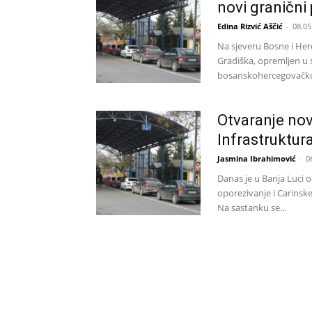
novi granični 
Edina Rizvić Aščić
-
08.05
Na sjeveru Bosne i Her
Gradiška, opremljen u
bosanskohercegovačkoj
Otvaranje nov
Infrastruktur
Jasmina Ibrahimović
-
0
Danas je u Banja Luci o
oporezivanje i Carinsk
Na sastanku se...