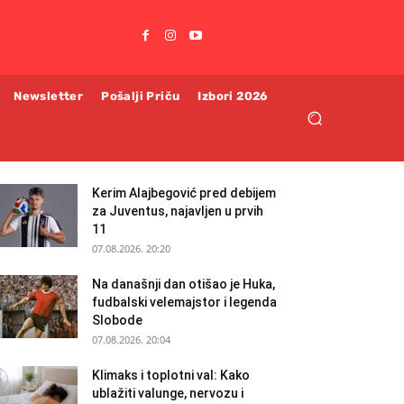
Newsletter
Pošalji Priču
Izbori 2026
Kerim Alajbegović pred debijem
za Juventus, najavljen u prvih
11
07.08.2026. 20:20
Na današnji dan otišao je Huka,
fudbalski velemajstor i legenda
Slobode
07.08.2026. 20:04
Klimaks i toplotni val: Kako
ublažiti valunge, nervozu i