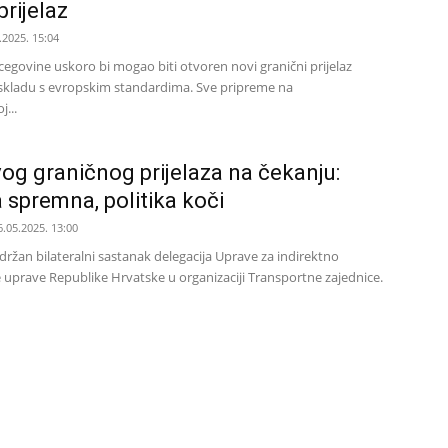
prijelaz
.2025. 15:04
cegovine uskoro bi mogao biti otvoren novi granični prijelaz
 skladu s evropskim standardima. Sve pripreme na
...
og graničnog prijelaza na čekanju:
a spremna, politika koči
6.05.2025. 13:00
držan bilateralni sastanak delegacija Uprave za indirektno
e uprave Republike Hrvatske u organizaciji Transportne zajednice.