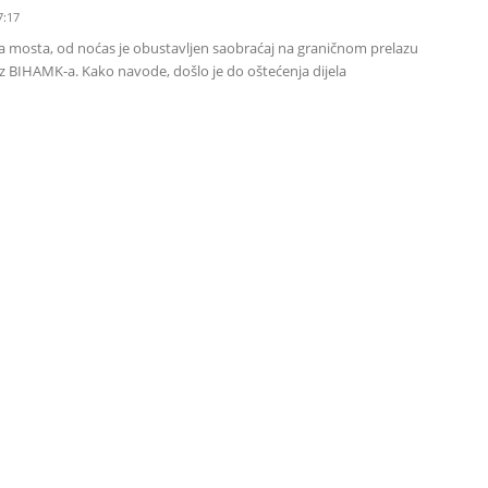
7:17
a mosta, od noćas je obustavljen saobraćaj na graničnom prelazu
iz BIHAMK-a. Kako navode, došlo je do oštećenja dijela