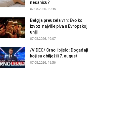
nesanicu?
07.08.2026. 19:38
Belgija preuzela vrh: Evo ko
izvozi najviše piva u Evropskoj
uniji
07.08.2026. 19:07
/VIDEO/ Crno i bijelo: Događaji
koji su obilježili 7. august
07.08.2026. 18:56