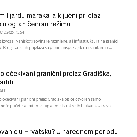
ilijardu maraka, a ključni prijelaz
že u ograničenom režimu
9.12.2025. 13:54
t izvoza i vanjskotrgovinske razmjene, ali infrastruktura na granici
. Broj graničnih prijelaza sa punim inspekcijskim i sanitarnim...
o očekivani granični prelaz Gradiška,
aditi!
0:33
o očekivani granični prelaz Gradiška bit će otvoren samo
o neće početi sa radom zbog administrativnih blokada. Uprava
ovanje u Hrvatsku? U narednom periodu