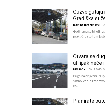
Gužve gutaju m
Gradiška sti
Jasmina Ibrahimović
-
0
Godinama se bilježi ras
praktično stoji u mjestu
Otvara se dug
ali ipak neće r
RTV SLON
-
09.12.2025. 1
Dugo najavljivani i dug
simbolično, ali zaprav
za...
Planirate put