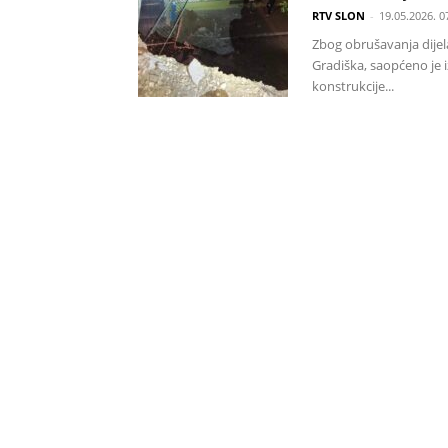
RTV SLON
-
19.05.2026. 0
Zbog obrušavanja dijel
Gradiška, saopćeno je 
konstrukcije...