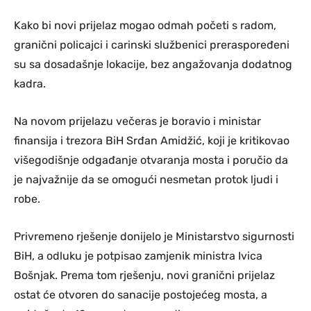
Kako bi novi prijelaz mogao odmah početi s radom,
granični policajci i carinski službenici preraspoređeni
su sa dosadašnje lokacije, bez angažovanja dodatnog
kadra.
Na novom prijelazu večeras je boravio i ministar
finansija i trezora BiH Srđan Amidžić, koji je kritikovao
višegodišnje odgađanje otvaranja mosta i poručio da
je najvažnije da se omogući nesmetan protok ljudi i
robe.
Privremeno rješenje donijelo je Ministarstvo sigurnosti
BiH, a odluku je potpisao zamjenik ministra Ivica
Bošnjak. Prema tom rješenju, novi granični prijelaz
ostat će otvoren do sanacije postojećeg mosta, a