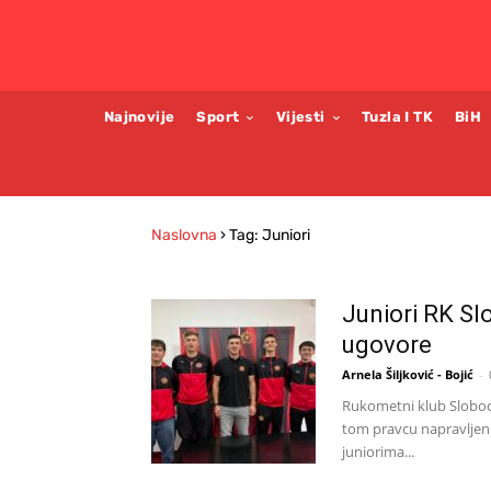
Najnovije
Sport
Vijesti
Tuzla I TK
BiH
Naslovna
›
Tag: Juniori
Juniori RK Sl
ugovore
Arnela Šiljković - Bojić
-
Rukometni klub Sloboda
tom pravcu napravljen 
juniorima...