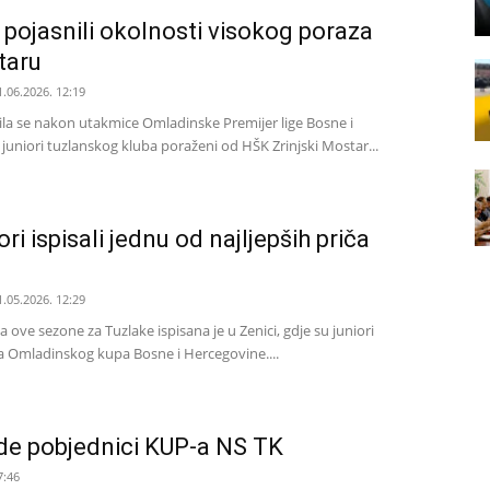
 pojasnili okolnosti visokog poraza
taru
1.06.2026. 12:19
ila se nakon utakmice Omladinske Premijer lige Bosne i
juniori tuzlanskog kluba poraženi od HŠK Zrinjski Mostar...
ori ispisali jednu od najljepših priča
1.05.2026. 12:29
a ove sezone za Tuzlake ispisana je u Zenici, gdje su juniori
eja Omladinskog kupa Bosne i Hercegovine....
de pobjednici KUP-a NS TK
7:46