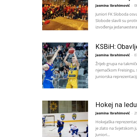
Jasmina Ibrahimović
-
0
Juniori FK Sloboda osv
Slobode slavili su pro
izvođenja jedanaesterac
KSBiH: Obavlj
Jasmina Ibrahimović
-
0
Žrijeb grupa na takmič
njemačkom Freisingu, 
juniorska reprezentacij
Hokej na ledu:
Jasmina Ibrahimović
-
2
Hokejaška reprezenta
je zlato na Svjetskom ju
Juniori...