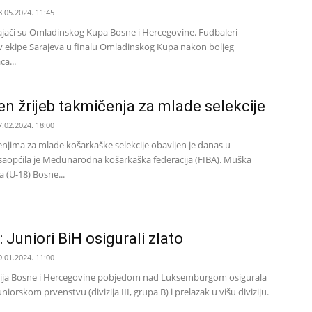
8.05.2024. 11:45
ajači su Omladinskog Kupa Bosne i Hercegovine. Fudbaleri
tiv ekipe Sarajeva u finalu Omladinskog Kupa nakon boljeg
a...
en žrijeb takmičenja za mlade selekcije
7.02.2024. 18:00
enjima za mlade košarkaške selekcije obavljen je danas u
saopćila je Međunarodna košarkaška federacija (FIBA). Muška
a (U-18) Bosne...
 Juniori BiH osigurali zlato
9.01.2024. 11:00
cija Bosne i Hercegovine pobjedom nad Luksemburgom osigurala
niorskom prvenstvu (divizija III, grupa B) i prelazak u višu diviziju.