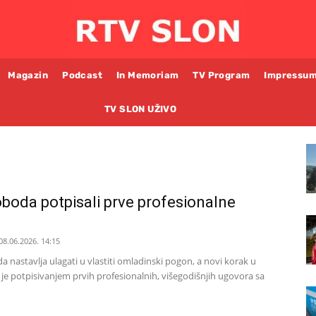
Magazin
Podcast
In Memoriam
TV Program
Impressu
TV SLON UŽIVO
oboda potpisali prve profesionalne
08.06.2026. 14:15
 nastavlja ulagati u vlastiti omladinski pogon, a novi korak u
je potpisivanjem prvih profesionalnih, višegodišnjih ugovora sa