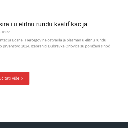
irali u elitnu rundu kvalifikacija
. 08:22
ntacija Bosne i Hercegovine ostvarila je plasman u elitnu rundu
ko prvenstvo 2024. Izabranici Dubravka Orlovića su poraženi sinoć
Učitati više