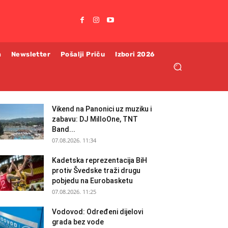
m
Newsletter
Pošalji Priču
Izbori 2026
Vikend na Panonici uz muziku i
zabavu: DJ MilloOne, TNT
Band...
07.08.2026. 11:34
Kadetska reprezentacija BiH
protiv Švedske traži drugu
pobjedu na Eurobasketu
07.08.2026. 11:25
Vodovod: Određeni dijelovi
grada bez vode