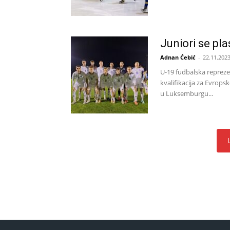
Juniori se plas
Adnan Ćebić
-
22.11.2023
U-19 fudbalska repreze
kvalifikacija za Evrops
u Luksemburgu...