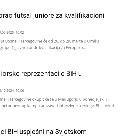
ao futsal juniore za kvalifikacioni
9.03.2025. 10:02
cija Bosne i Hercegovine će od 26. do 29. marta u Omišu
grupe 7 glavne runde kvalifikacija za Evropsko...
niorske reprezentacije BiH u
3.10.2024. 10:06
sne i Hercegovine okupit će se u Međugorju u ponedjeljak, 7.
 petodnevnog kampa održavati intenzivne treninge. Bh. juniori
ci BiH uspješni na Svjetskom