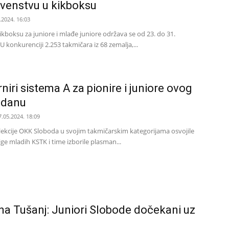
rvenstvu u kikboksu
.2024. 16:03
ikboksu za juniorе i mlađe juniore održava se od 23. do 31.
 konkurenciji 2.253 takmičara iz 68 zеmalja,...
rniri sistema A za pionire i juniore ovog
jdanu
7.05.2024. 18:09
elekcije OKK Sloboda u svojim takmičarskim kategorijama osvojile
ge mladih KSTK i time izborile plasman...
 na Tušanj: Juniori Slobode dočekani uz