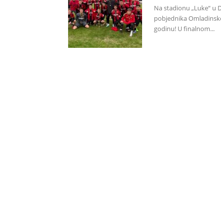
Na stadionu „Luke“ u Do
pobjednika Omladinsk
godinu! U finalnom...