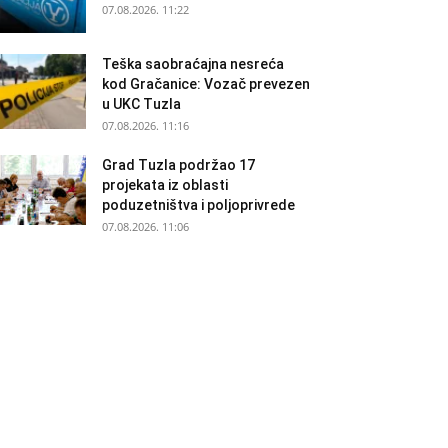
07.08.2026. 11:22
Teška saobraćajna nesreća
kod Gračanice: Vozač prevezen
u UKC Tuzla
07.08.2026. 11:16
Grad Tuzla podržao 17
projekata iz oblasti
poduzetništva i poljoprivrede
07.08.2026. 11:06