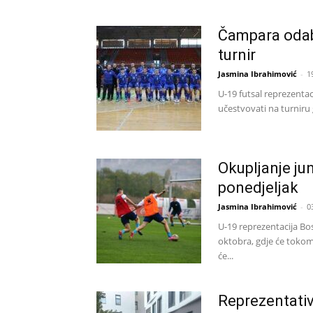
Čampara odabr
turnir
Jasmina Ibrahimović
-
1
U-19 futsal reprezenta
učestvovati na turniru 
Okupljanje ju
ponedjeljak
Jasmina Ibrahimović
-
0
U-19 reprezentacija Bo
oktobra, gdje će tokom
će...
Reprezentativ