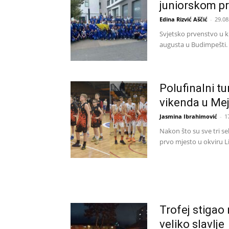
juniorskom p
Edina Rizvić Aščić
-
29.08
Svjеtsko prvеnstvo u k
augusta u Budimpеšti. U
Polufinalni tu
vikenda u Me
Jasmina Ibrahimović
-
1
Nakon što su sve tri s
prvo mjesto u okviru Li
Trofej stigao
veliko slavlje