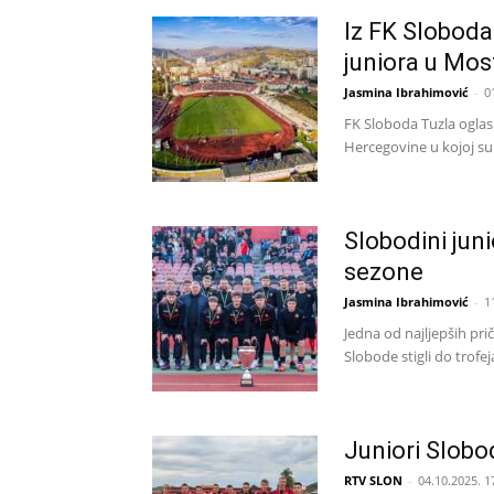
Iz FK Sloboda
juniora u Mos
Jasmina Ibrahimović
-
0
FK Sloboda Tuzla oglas
Hercegovine u kojoj su 
Slobodini juni
sezone
Jasmina Ibrahimović
-
1
Jedna od najljepših prič
Slobode stigli do trof
Juniori Slobo
RTV SLON
-
04.10.2025. 1