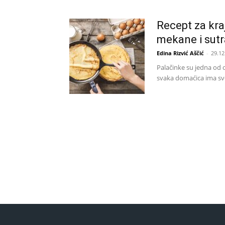
Recept za kra
mekane i sut
Edina Rizvić Aščić
-
29.12
Palačinke su jedna od o
svaka domaćica ima svo