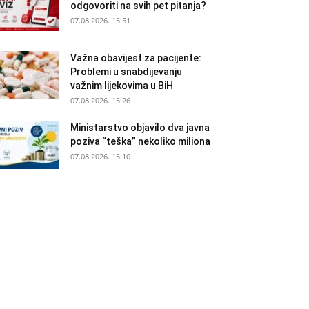
odgovoriti na svih pet pitanja?
07.08.2026. 15:51
Važna obavijest za pacijente:
Problemi u snabdijevanju
važnim lijekovima u BiH
07.08.2026. 15:26
Ministarstvo objavilo dva javna
poziva “teška” nekoliko miliona
07.08.2026. 15:10