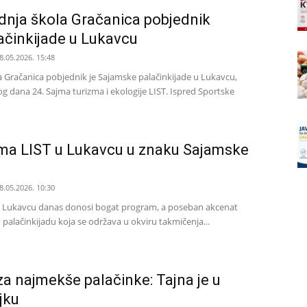
dnja škola Gračanica pobjednik
ačinkijade u Lukavcu
8.05.2026. 15:48
a Gračanica pobjednik je Sajamske palačinkijade u Lukavcu,
g dana 24. Sajma turizma i ekologije LIST. Ispred Sportske
jma LIST u Lukavcu u znaku Sajamske
8.05.2026. 10:30
u Lukavcu danas donosi bogat program, a poseban akcenat
 palačinkijadu koja se održava u okviru takmičenja...
 za najmekše palačinke: Tajna je u
jku