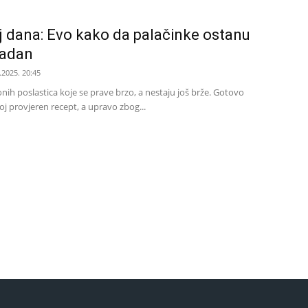
j dana: Evo kako da palačinke ostanu
radan
.2025. 20:45
nih poslastica koje se prave brzo, a nestaju još brže. Gotovo
j provjeren recept, a upravo zbog...