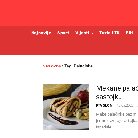
Najnovije
Sport
Vijesti
Tuzla I TK
BiH
Naslovna
›
Tag: Palacinke
Mekane palači
sastojku
RTV SLON
-
17.05.2026. 1
Meke palačinke bez mlij
jednostavnog sastojka 
ispadale...