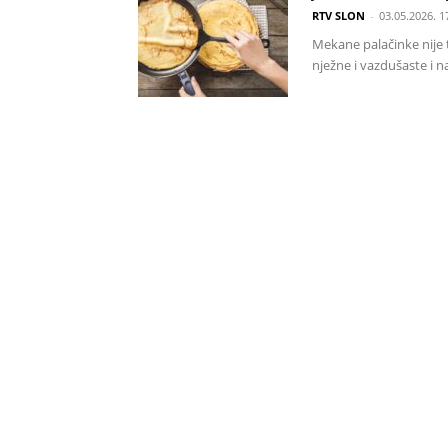
RTV SLON
-
03.05.2026. 1
Mekane palačinke nije t
nježne i vazdušaste i na