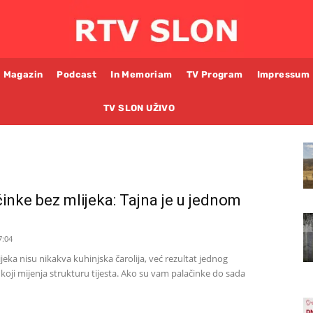
Magazin
Podcast
In Memoriam
TV Program
Impressum
TV SLON UŽIVO
nke bez mlijeka: Tajna je u jednom
7:04
eka nisu nikakva kuhinjska čarolija, već rezultat jednog
koji mijenja strukturu tijesta. Ako su vam palačinke do sada