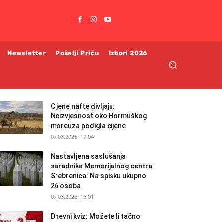
Newsletter
Pošalji Priču
Izbori 2026
Cijene nafte divljaju:
Neizvjesnost oko Hormuškog
moreuza podigla cijene
07.08.2026. 17:04
Nastavljena saslušanja
saradnika Memorijalnog centra
Srebrenica: Na spisku ukupno
26 osoba
07.08.2026. 16:01
Dnevni kviz: Možete li tačno