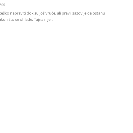
7:07
eško napraviti dok su još vruće, ali pravi izazov je da ostanu
kon što se ohlade. Tajna nije...