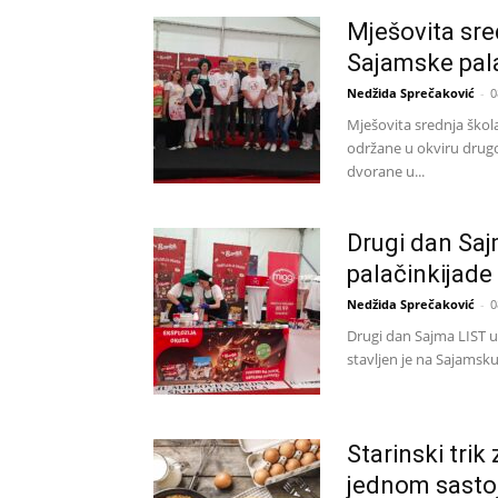
Mješovita sre
Sajamske pal
Nedžida Sprečaković
-
0
Mješovita srednja škol
održane u okviru drugo
dvorane u...
Drugi dan Sa
palačinkijade
Nedžida Sprečaković
-
0
Drugi dan Sajma LIST 
stavljen je na Sajamsku
Starinski trik
jednom sasto