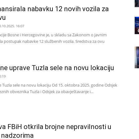
nansirala nabavku 12 novih vozila za
vu
0.10.2025. 16:07
ije Bosne i Hercegovine je, u skladu sa Zakonom o javnim
a postupak nabavke 12 službenih vozila. Sredstva za ovu
ne uprave Tuzla sele na novu lokaciju
0:19
 Tuzla sele na novu lokaciju Od 15. oktobra 2025. godine Odsjek
eznih obveznika Tuzla i Odsjek za obavještavanje i...
a FBiH otkrila brojne nepravilnosti u
m nadzorima