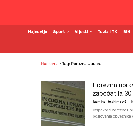
Najnovije
Sport
Vijesti
Tuzla I TK
BiH
Naslovna
›
Tag: Porezna Uprava
Porezna uprav
zapečatila 30
Jasmina Ibrahimović
-
1
Inspektori Porezne upr
poslovanja obveznika ko