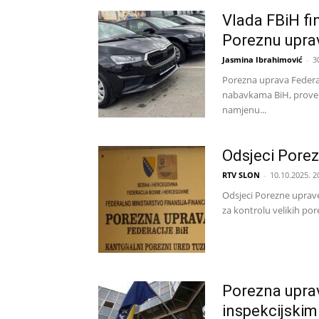
Vlada FBiH fi
Poreznu upra
Jasmina Ibrahimović
-
3
Porezna uprava Federac
nabavkama BiH, provel
namjenu...
Odsjeci Porez
RTV SLON
-
10.10.2025. 2
Odsjeci Porezne uprave
za kontrolu velikih por
Porezna uprav
inspekcijski