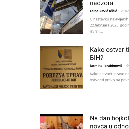
nadzora
Edina Rizvić Aščić
-
23.02
U nastavku najavljenih 
22.februara 2025. god
izvršili...
Kako ostvarit
BIH?
Jasmina Ibrahimović
-
0
Kako ostvariti pravo n
ostvariti pravo na pov
Na dan bojkot
novca u odno