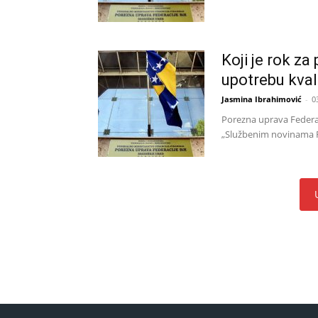
Koji je rok za
upotrebu kval
Jasmina Ibrahimović
-
0
Porezna uprava Federac
„Službenim novinama Fe