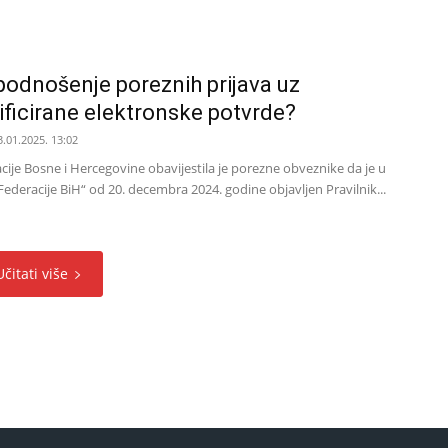
 podnošenje poreznih prijava uz
ificirane elektronske potvrde?
3.01.2025. 13:02
ije Bosne i Hercegovine obavijestila je porezne obveznike da je u
deracije BiH“ od 20. decembra 2024. godine objavljen Pravilnik...
Učitati više