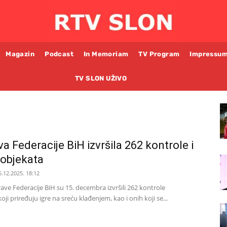
Magazin
Podcast
In Memoriam
TV Program
Impressu
TV SLON UŽIVO
a Federacije BiH izvršila 262 kontrole i
 objekata
6.12.2025. 18:12
ave Federacije BiH su 15. decembra izvršili 262 kontrole
ji priređuju igre na sreću klađenjem, kao i onih koji se...