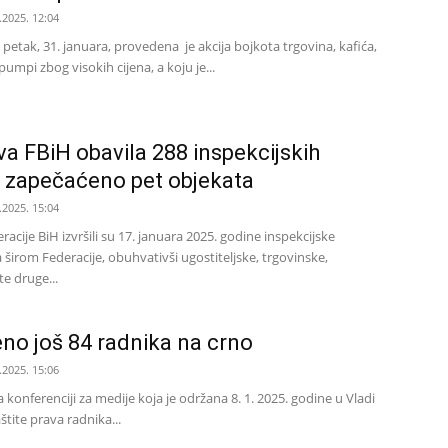
.2025. 12:04
 petak, 31. januara, provedena je akcija bojkota trgovina, kafića,
umpi zbog visokih cijena, a koju je...
a FBiH obavila 288 inspekcijskih
K zapečaćeno pet objekata
.2025. 15:04
racije BiH izvršili su 17. januara 2025. godine inspekcijske
 širom Federacije, obuhvativši ugostiteljske, trgovinske,
e druge...
eno još 84 radnika na crno
.2025. 15:06
a konferenciji za medije koja je održana 8. 1. 2025. godine u Vladi
aštite prava radnika...