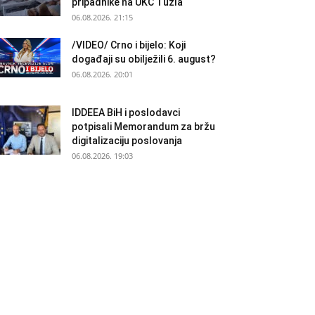
pripadnike na UKC Tuzla
06.08.2026. 21:15
/VIDEO/ Crno i bijelo: Koji
događaji su obilježili 6. august?
06.08.2026. 20:01
IDDEEA BiH i poslodavci
potpisali Memorandum za bržu
digitalizaciju poslovanja
06.08.2026. 19:03