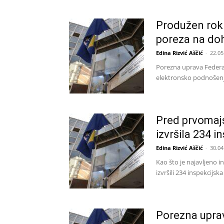
Produžen rok 
poreza na doh
Edina Rizvić Aščić
-
22.05
Porezna uprava Federac
elektronsko podnošenje
Pred prvomaj
izvršila 234 
Edina Rizvić Aščić
-
30.04
Kao što je najavljeno i
izvršili 234 inspekcijsk
Porezna uprav