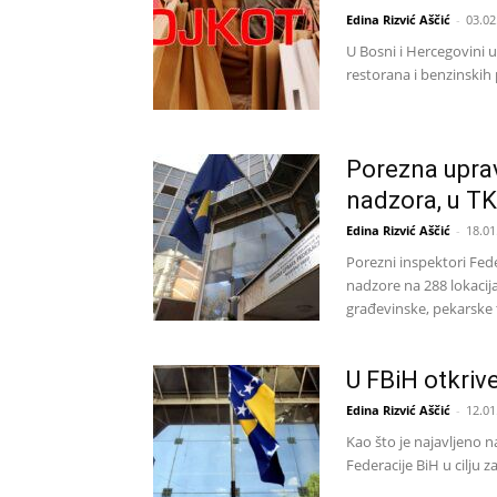
Edina Rizvić Aščić
-
03.02
U Bosni i Hercegovini u
restorana i benzinskih p
Porezna uprav
nadzora, u T
Edina Rizvić Aščić
-
18.01
Porezni inspektori Fede
nadzore na 288 lokacija
građevinske, pekarske t
U FBiH otkriv
Edina Rizvić Aščić
-
12.01
Kao što je najavljeno n
Federacije BiH u cilju z