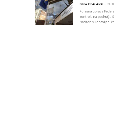
Edina Rizvić Aščić
-
09.08
Porezna uprava Federac
kontrole na području 
Nadzori su obavljeni ko