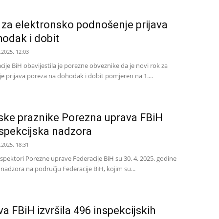
za elektronsko podnošenje prijava
odak i dobit
.2025. 12:03
ije BiH obavijestila je porezne obveznike da je novi rok za
 prijava poreza na dohodak i dobit pomjeren na 1....
ske praznike Porezna uprava FBiH
inspekcijska nadzora
.2025. 18:31
nspektori Porezne uprave Federacije BiH su 30. 4. 2025. godine
a nadzora na području Federacije BiH, kojim su...
a FBiH izvršila 496 inspekcijskih