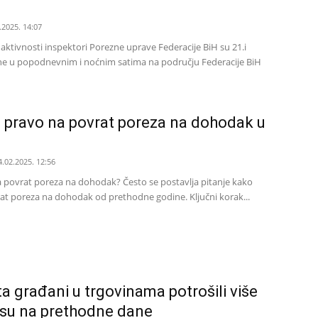
.2025. 14:07
aktivnosti inspektori Porezne uprave Federacije BiH su 21.i
ine u popodnevnim i noćnim satima na području Federacije BiH
i pravo na povrat poreza na dohodak u
4.02.2025. 12:56
a povrat poreza na dohodak? Često se postavlja pitanje kako
rat poreza na dohodak od prethodne godine. Ključni korak...
a građani u trgovinama potrošili više
su na prethodne dane