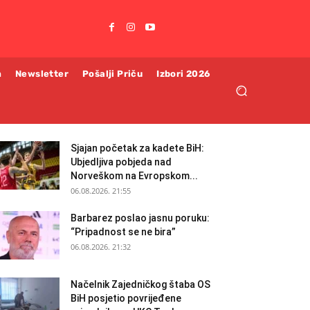
m
Newsletter
Pošalji Priču
Izbori 2026
Sjajan početak za kadete BiH:
Ubjedljiva pobjeda nad
Norveškom na Evropskom...
06.08.2026. 21:55
Barbarez poslao jasnu poruku:
“Pripadnost se ne bira”
06.08.2026. 21:32
Načelnik Zajedničkog štaba OS
BiH posjetio povrijeđene