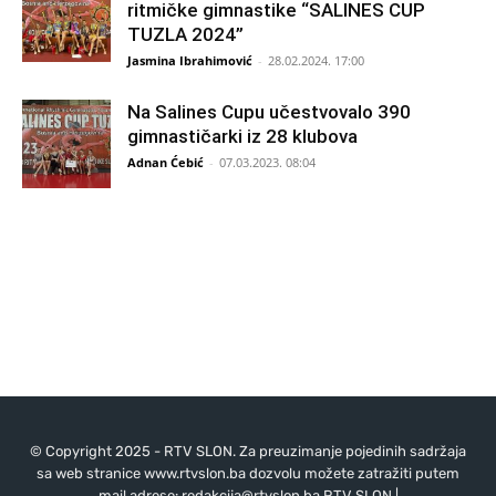
ritmičke gimnastike “SALINES CUP
TUZLA 2024”
Jasmina Ibrahimović
-
28.02.2024. 17:00
Na Salines Cupu učestvovalo 390
gimnastičarki iz 28 klubova
Adnan Ćebić
-
07.03.2023. 08:04
© Copyright 2025 - RTV SLON. Za preuzimanje pojedinih sadržaja
sa web stranice www.rtvslon.ba dozvolu možete zatražiti putem
mail adrese:
redakcija@rtvslon.ba
RTV SLON |