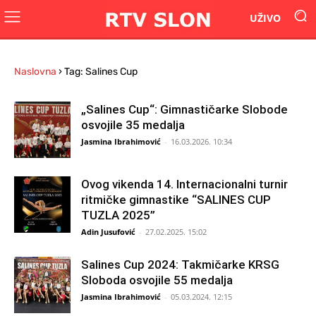
UŽIVO
Naslovna
›
Tag: Salines Cup
„Salines Cup“: Gimnastičarke Slobode
osvojile 35 medalja
Jasmina Ibrahimović
-
16.03.2026. 10:34
Ovog vikenda 14. Internacionalni turnir
ritmičke gimnastike “SALINES CUP
TUZLA 2025”
Adin Jusufović
-
27.02.2025. 15:02
Salines Cup 2024: Takmičarke KRSG
Sloboda osvojile 55 medalja
Jasmina Ibrahimović
-
05.03.2024. 12:15