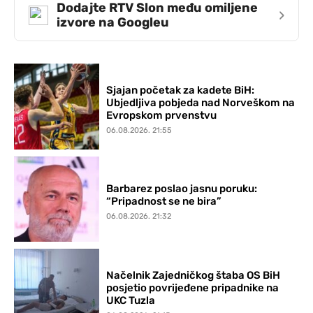
Dodajte RTV Slon među omiljene
›
izvore na Googleu
Sjajan početak za kadete BiH:
Ubjedljiva pobjeda nad Norveškom na
Evropskom prvenstvu
06.08.2026. 21:55
Barbarez poslao jasnu poruku:
“Pripadnost se ne bira”
06.08.2026. 21:32
Načelnik Zajedničkog štaba OS BiH
posjetio povrijeđene pripadnike na
UKC Tuzla