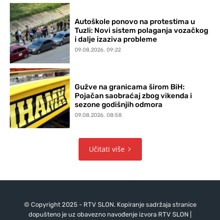
Autoškole ponovo na protestima u
Tuzli: Novi sistem polaganja vozačkog
i dalje izaziva probleme
09.08.2026. 09:22
Gužve na granicama širom BiH:
Pojačan saobraćaj zbog vikenda i
sezone godišnjih odmora
09.08.2026. 08:58
Učitati više
© Copyright 2025 - RTV SLON. Kopiranje sadržaja stranice
dopušteno je uz obavezno navođenje izvora RTV SLON |