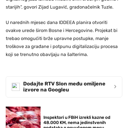
starijih“, govori Zijad Lugavić, gradonačelnik Tuzle.
U narednih mjesec dana IDDEEA planira otvoriti
ovakve urede širom Bosne i Hercegovine. Projekat bi
trebao omogućiti brže upravne postupke, manje
troškove za građane i potpunu digitalizaciju procesa
koji se trenutno obavljaju na šalterima.
Dodajte RTV Slon među omiljene
›
izvore na Googleu
Inspektori u FBiH izrekli kazne od
48.000 KM, nema jedinstvenih
podataka o povučenom mesu