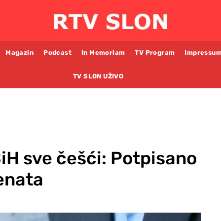
Magazin
Podcast
In Memoriam
TV Program
Impressu
TV SLON UŽIVO
BiH sve češći: Potpisano
enata