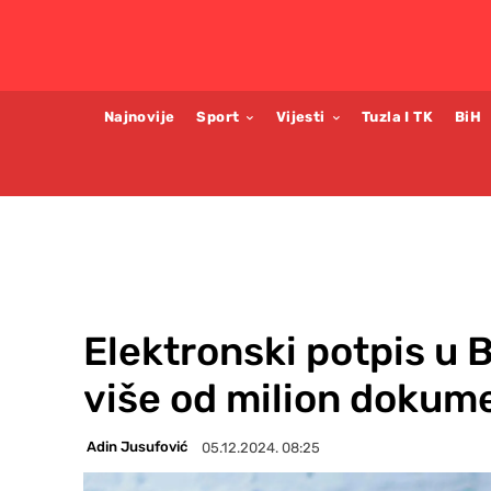
Najnovije
Sport
Vijesti
Tuzla I TK
BiH
Elektronski potpis u 
više od milion dokum
Adin Jusufović
05.12.2024. 08:25