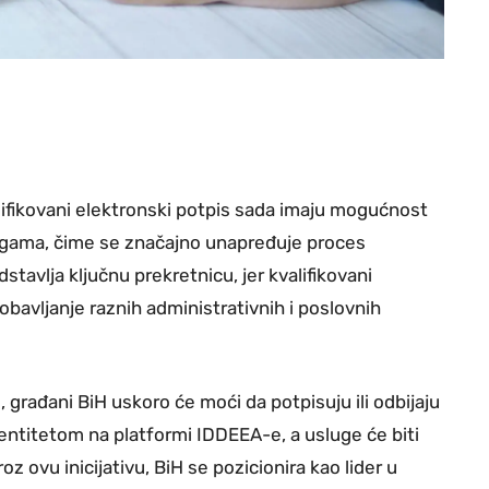
lifikovani elektronski potpis sada imaju mogućnost
slugama, čime se značajno unapređuje proces
stavlja ključnu prekretnicu, jer kvalifikovani
obavljanje raznih administrativnih i poslovnih
građani BiH uskoro će moći da potpisuju ili odbijaju
entitetom na platformi IDDEEA-e, a usluge će biti
oz ovu inicijativu, BiH se pozicionira kao lider u