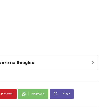
›
zvore na Googleu
Pinterest
WhatsApp
Viber