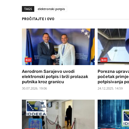
TAGS
elektronski potpis
PROČITAJTE I OVO
BiH
BiH
Aerodrom Sarajevo uvodi
Porezna uprava
elektronski potpis i brži prolazak
početak primje
putnika kroz granicu
potpisivanja po
30.07.2026. 19:06
24.12.2025. 14:59