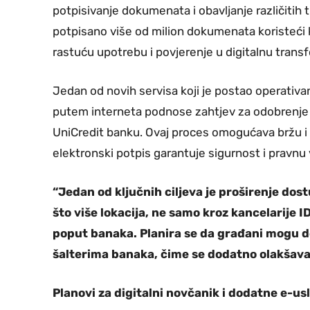
potpisivanje dokumenata i obavljanje različitih t
potpisano više od milion dokumenata koristeći k
rastuću upotrebu i povjerenje u digitalnu transf
Jedan od novih servisa koji je postao operati
putem interneta podnose zahtjev za odobrenje 
UniCredit banku. Ovaj proces omogućava bržu i si
elektronski potpis garantuje sigurnost i pravnu 
“Jedan od ključnih ciljeva je proširenje do
što više lokacija, ne samo kroz kancelarije I
poput banaka. Planira se da građani mogu dob
šalterima banaka, čime se dodatno olakšav
Planovi za digitalni novčanik i dodatne e-us