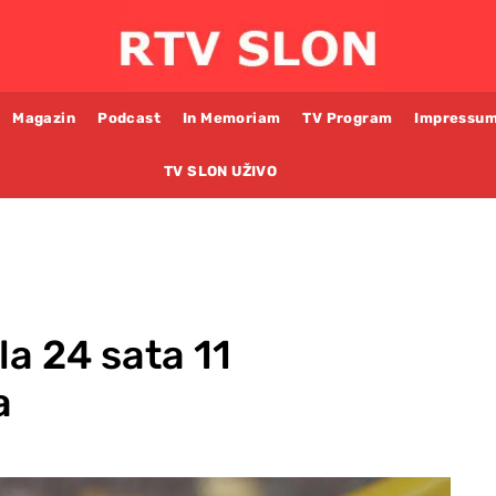
Magazin
Podcast
In Memoriam
TV Program
Impressu
TV SLON UŽIVO
la 24 sata 11
a