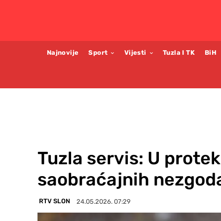
Najnovije
Sport
Vijesti
Tuzla I TK
BiH
Tuzla servis: U protek
saobraćajnih nezgod
RTV SLON
24.05.2026. 07:29