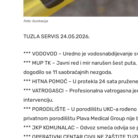
Foto: Ilustracija
TUZLA SERVIS 24.05.2026.
*** VODOVOD – Uredno je vodosnabdijevanje svih
*** MUP TK – Javni red i mir narušen šest puta, e
dogodilo se 11 saobraćajnih nezgoda.
*** HITNA POMOĆ – U protekla 24 sata pružene
*** VATROGASCI – Profesionalna vatrogasna jedi
intervenciju.
*** PORODILIŠTE – U porodilištu UKC-a rođeno j
privatnom porodilištu Plava Medical Group nije b
*** JKP KOMUNALAC – Odvoz smeća odvija se 
*** OPERATIVNI CENTAR CIVILNE ZAŠTITE TUZLA –