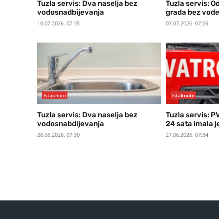
Tuzla servis: Dva naselja bez
Tuzla servis: O
vodosnadbijevanja
grada bez vod
10.07.2026. 07:35
07.07.2026. 07:59
Istaknuto
Istaknuto
Tuzla servis: Dva naselja bez
Tuzla servis: P
vodosnabdijevanja
24 sata imala je
28.06.2026. 07:30
27.06.2026. 07:34