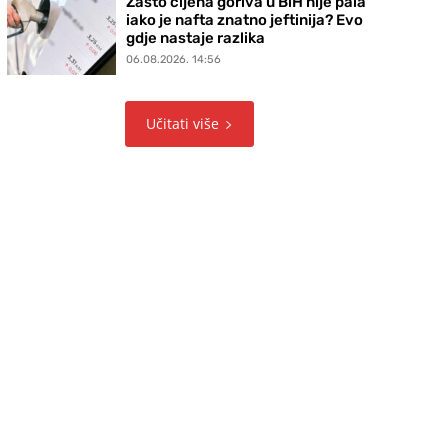
Zašto cijena goriva u BiH nije pala
iako je nafta znatno jeftinija? Evo
gdje nastaje razlika
06.08.2026. 14:56
Učitati više