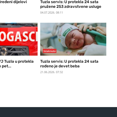
dređeni dijelovi
Tuzla servis: U protekla 24 sata
e
pružene 253 zdravstvene usluge
04.07.2026. 08:11
Istaknuto
VJ Tuzla u protekla
Tuzla servis: U protekla 24 sata
 pet...
rođeno je devet beba
21.06.2026. 07:32