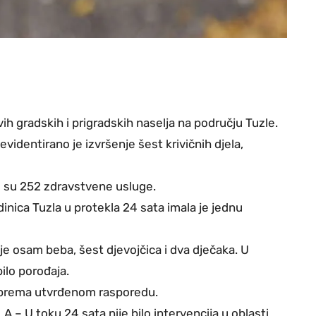
 gradskih i prigradskih naselja na području Tuzle.
videntirano je izvršenje šest krivičnih djela,
 su 252 zdravstvene usluge.
nica Tuzla u protekla 24 sata imala je jednu
e osam beba, šest djevojčica i dva dječaka. U
ilo porođaja.
prema utvrđenom rasporedu.
 U toku 24 sata nije bilo intervencija u oblasti