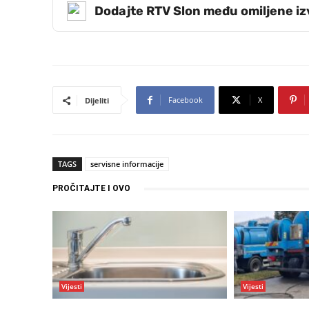
Dodajte RTV Slon među omiljene i
Facebook
X
Dijeliti
TAGS
servisne informacije
PROČITAJTE I OVO
Vijesti
Vijesti