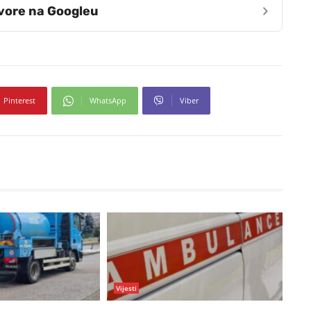
›
zvore na Googleu
Pinterest
WhatsApp
Viber
Vijesti