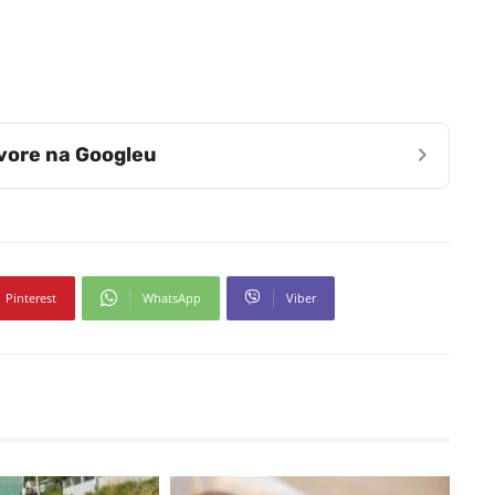
›
zvore na Googleu
Pinterest
WhatsApp
Viber