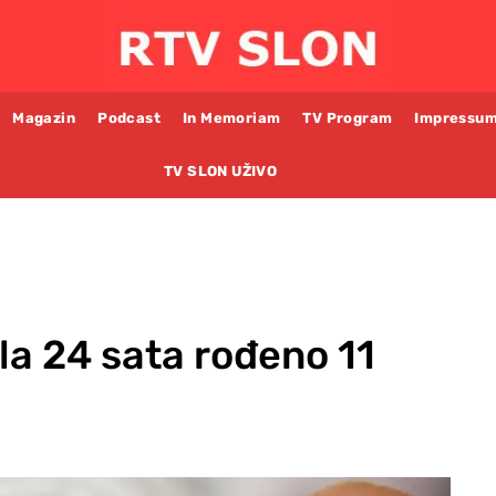
Magazin
Podcast
In Memoriam
TV Program
Impressu
TV SLON UŽIVO
kla 24 sata rođeno 11