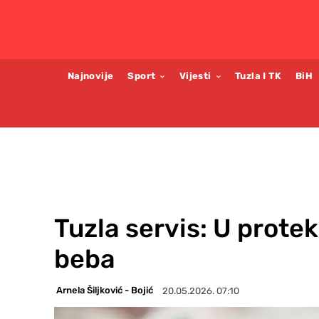
Najnovije
Sport
Vijesti
Tuzla I TK
BiH
Tuzla servis: U prote
beba
Arnela Šiljković - Bojić
20.05.2026. 07:10