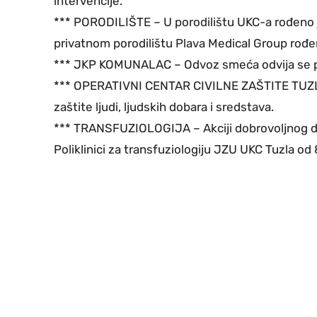
intervencije.
*** PORODILIŠTE – U porodilištu UKC-a rođeno je
privatnom porodilištu Plava Medical Group rođena
*** JKP KOMUNALAC – Odvoz smeća odvija se 
*** OPERATIVNI CENTAR CIVILNE ZAŠTITE TUZLA –
zaštite ljudi, ljudskih dobara i sredstava.
*** TRANSFUZIOLOGIJA – Akciji dobrovoljnog dar
Poliklinici za transfuziologiju JZU UKC Tuzla od 8