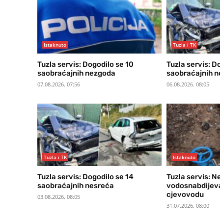
Istaknuto
Tuzla i TK
Tuzla servis: Dogodilo se 10
Tuzla servis: D
saobraćajnih nezgoda
saobraćajnih 
07.08.2026. 07:56
06.08.2026. 08:05
Tuzla i TK
Istaknuto
Tuzla servis: Dogodilo se 14
Tuzla servis: N
saobraćajnih nesreća
vodosnabdijeva
cjevovodu
03.08.2026. 08:05
31.07.2026. 08:00