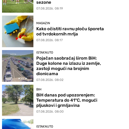
sezone
07.08.2026. 08:19
MAGAZIN
Kako očistiti ravnu ploču šporeta
od tvrdokornih mrlja
07.08.2026. 08:17
ISTAKNUTO
Pojačan saobraćaj širom BiH:
Duge kolone na izlazu iz zemlje,
zastoji mogući na brojnim
dionicama
07.08.2026. 08:02
BIH
BiH danas pod upozorenjem:
Temperatura do 41°C, mogući
pljuskovi i grmljavina
07.08.2026. 08:00
ISTAKNUTO