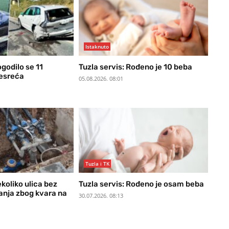
Istaknuto
ogodilo se 11
Tuzla servis: Rođeno je 10 beba
nesreća
05.08.2026. 08:01
Tuzla i TK
ekoliko ulica bez
Tuzla servis: Rođeno je osam beba
nja zbog kvara na
30.07.2026. 08:13