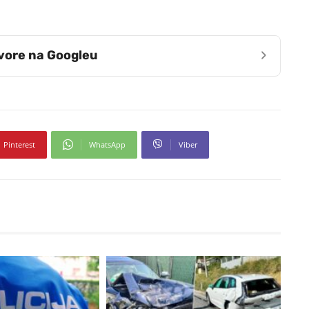
›
zvore na Googleu
Pinterest
WhatsApp
Viber