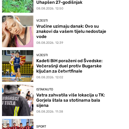
Uhapšen 27-godišnjak
08.08.2026. 12:50
VIJESTI
Vrućine uzimaju danak: Ovo su
znakovi da vašem tijelu nedostaje
vode
08.08.2026. 12:39
VIJESTI
Kadeti BiH poraženi od Švedske:
Večerašnji duel protiv Bugarske
ključan za četvrtfinale
08.08.2026. 12:02
ISTAKNUTO
Vatra zahvatila više lokacija u TK:
Gorjela štala sa stotinama bala
sijena
08.08.2026. 11:38
SPORT