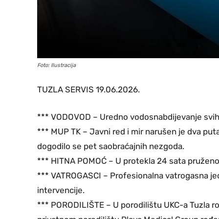
Foto: Ilustracija
TUZLA SERVIS 19.06.2026.
*** VODOVOD – Uredno vodosnabdijevanje svih gr
*** MUP TK – Javni red i mir narušen je dva puta,
dogodilo se pet saobraćajnih nezgoda.
*** HITNA POMOĆ – U protekla 24 sata pruženo 
*** VATROGASCI – Profesionalna vatrogasna jedin
intervencije.
*** PORODILIŠTE – U porodilištu UKC-a Tuzla rođe