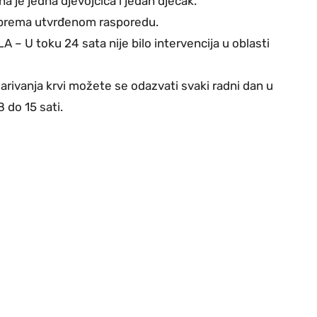
 je jedna djevojčica i jedan dječak.
prema utvrđenom rasporedu.
 U toku 24 sata nije bilo intervencija u oblasti
ivanja krvi možete se odazvati svaki radni dan u
 do 15 sati.