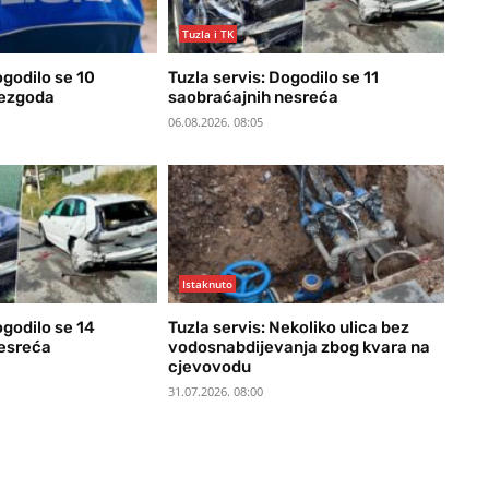
Tuzla i TK
ogodilo se 10
Tuzla servis: Dogodilo se 11
nezgoda
saobraćajnih nesreća
06.08.2026. 08:05
Istaknuto
ogodilo se 14
Tuzla servis: Nekoliko ulica bez
nesreća
vodosnabdijevanja zbog kvara na
cjevovodu
31.07.2026. 08:00