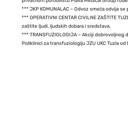
privatnom porodilištu Plava Medical Group rođena
*** JKP KOMUNALAC – Odvoz smeća odvija se 
*** OPERATIVNI CENTAR CIVILNE ZAŠTITE TUZLA –
zaštite ljudi, ljudskih dobara i sredstava.
*** TRANSFUZIOLOGIJA – Akciji dobrovoljnog dar
Poliklinici za transfuziologiju JZU UKC Tuzla od 8