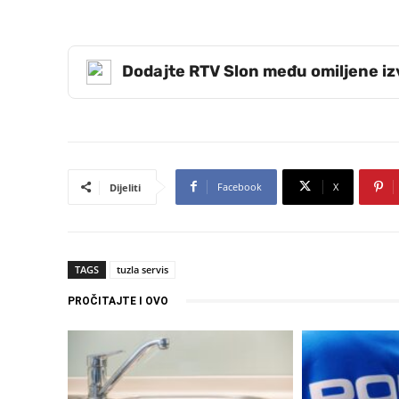
Dodajte RTV Slon među omiljene i
Facebook
X
Dijeliti
TAGS
tuzla servis
PROČITAJTE I OVO