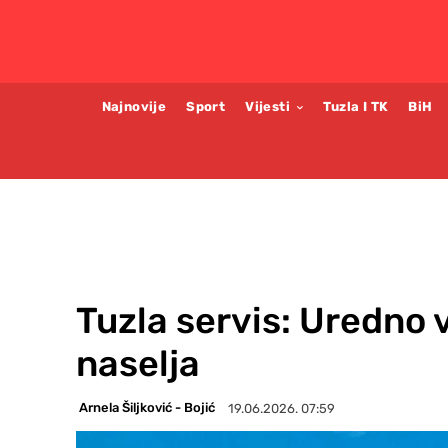
Najnovije
Sport
Vijesti
Tuzla I TK
BiH
Tuzla servis: Uredno 
naselja
Arnela Šiljković - Bojić
19.06.2026. 07:59