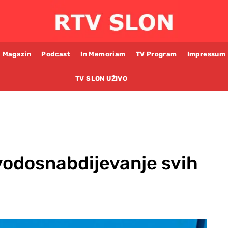
Magazin
Podcast
In Memoriam
TV Program
Impressum
TV SLON UŽIVO
vodosnabdijevanje svih