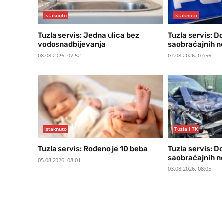
Istaknuto
Istaknuto
Tuzla servis: Jedna ulica bez
Tuzla servis: D
vodosnadbijevanja
saobraćajnih 
08.08.2026. 07:52
07.08.2026. 07:56
Istaknuto
Tuzla i TK
Tuzla servis: Rođeno je 10 beba
Tuzla servis: D
saobraćajnih 
05.08.2026. 08:01
03.08.2026. 08:05