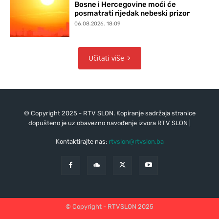
Bosne i Hercegovine moći će
posmatrati rijedak nebeski prizor
06.08.2026. 18:09
Učitati više
© Copyright 2025 - RTV SLON. Kopiranje sadržaja stranice
dopušteno je uz obavezno navođenje izvora RTV SLON |
Kontaktirajte nas:
rtvslon@rtvslon.ba
© Copyright - RTVSLON 2025