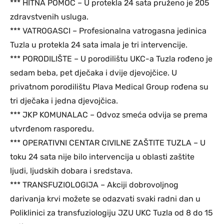
*** HITNA POMOĆ – U protekla 24 sata pruženo je 205
zdravstvenih usluga.
*** VATROGASCI – Profesionalna vatrogasna jedinica
Tuzla u protekla 24 sata imala je tri intervencije.
*** PORODILIŠTE – U porodilištu UKC-a Tuzla rođeno je
sedam beba, pet dječaka i dvije djevojčice. U
privatnom porodilištu Plava Medical Group rođena su
tri dječaka i jedna djevojčica.
*** JKP KOMUNALAC – Odvoz smeća odvija se prema
utvrđenom rasporedu.
*** OPERATIVNI CENTAR CIVILNE ZAŠTITE TUZLA – U
toku 24 sata nije bilo intervencija u oblasti zaštite
ljudi, ljudskih dobara i sredstava.
*** TRANSFUZIOLOGIJA – Akciji dobrovoljnog
darivanja krvi možete se odazvati svaki radni dan u
Poliklinici za transfuziologiju JZU UKC Tuzla od 8 do 15