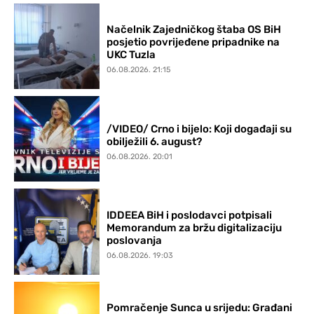
Načelnik Zajedničkog štaba OS BiH
posjetio povrijeđene pripadnike na
UKC Tuzla
06.08.2026. 21:15
/VIDEO/ Crno i bijelo: Koji događaji su
obilježili 6. august?
06.08.2026. 20:01
IDDEEA BiH i poslodavci potpisali
Memorandum za bržu digitalizaciju
poslovanja
06.08.2026. 19:03
Pomračenje Sunca u srijedu: Građani