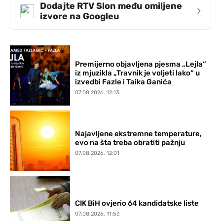
Dodajte RTV Slon među omiljene
›
izvore na Googleu
Premijerno objavljena pjesma „Lejla“
iz mjuzikla „Travnik je voljeti lako“ u
izvedbi Fazle i Taika Ganića
07.08.2026. 12:13
Najavljene ekstremne temperature,
evo na šta treba obratiti pažnju
07.08.2026. 12:01
CIK BiH ovjerio 64 kandidatske liste
07.08.2026. 11:53