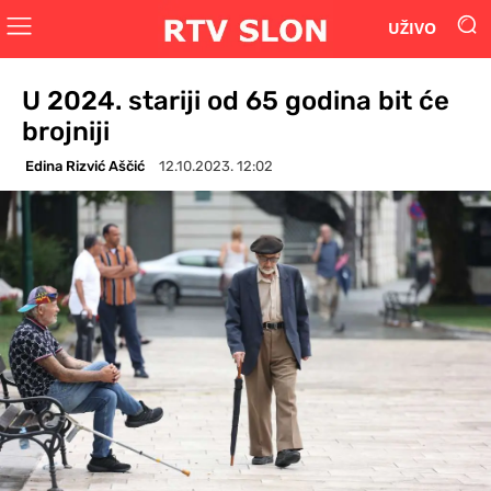
UŽIVO
U 2024. stariji od 65 godina bit će
brojniji
Edina Rizvić Aščić
12.10.2023. 12:02