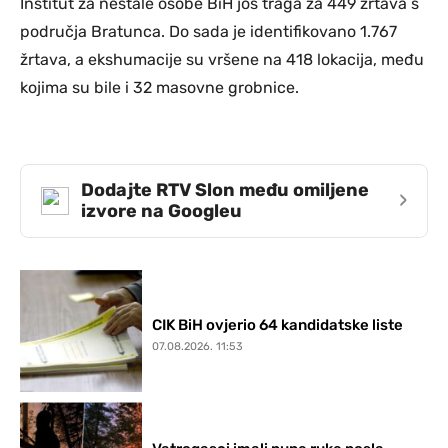
Institut za nestale osobe BiH još traga za 449 žrtava s
područja Bratunca. Do sada je identifikovano 1.767
žrtava, a ekshumacije su vršene na 418 lokacija, među
kojima su bile i 32 masovne grobnice.
Dodajte RTV Slon među omiljene
›
izvore na Googleu
CIK BiH ovjerio 64 kandidatske liste
07.08.2026. 11:53