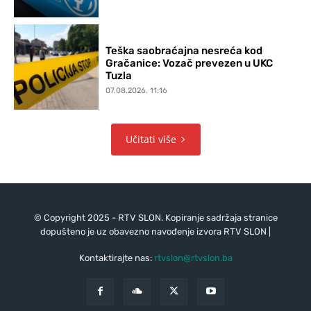
Teška saobraćajna nesreća kod
Gračanice: Vozač prevezen u UKC
Tuzla
07.08.2026. 11:16
Učitati više
© Copyright 2025 - RTV SLON. Kopiranje sadržaja stranice
dopušteno je uz obavezno navođenje izvora RTV SLON |
Kontaktirajte nas:
rtvslon@rtvslon.ba