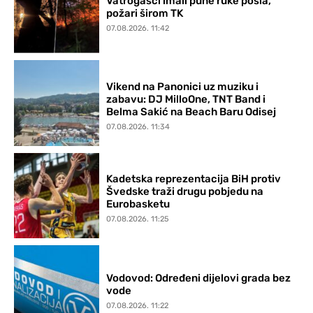
Vatrogasci imali pune ruke posla,
požari širom TK
07.08.2026. 11:42
Vikend na Panonici uz muziku i
zabavu: DJ MilloOne, TNT Band i
Belma Sakić na Beach Baru Odisej
07.08.2026. 11:34
Kadetska reprezentacija BiH protiv
Švedske traži drugu pobjedu na
Eurobasketu
07.08.2026. 11:25
Vodovod: Određeni dijelovi grada bez
vode
07.08.2026. 11:22