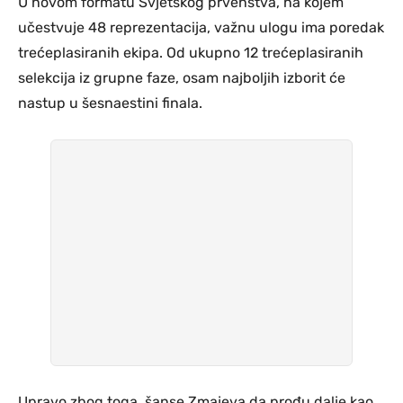
U novom formatu Svjetskog prvenstva, na kojem
učestvuje 48 reprezentacija, važnu ulogu ima poredak
trećeplasiranih ekipa. Od ukupno 12 trećeplasiranih
selekcija iz grupne faze, osam najboljih izborit će
nastup u šesnaestini finala.
Upravo zbog toga, šanse Zmajeva da prođu dalje kao