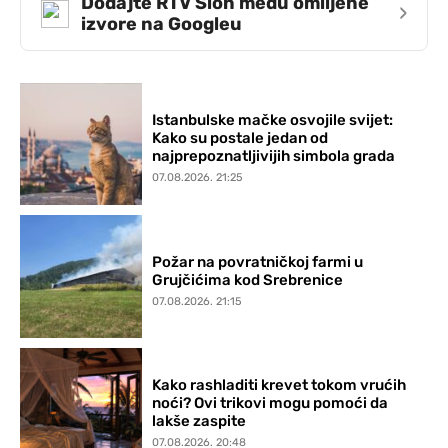
Dodajte RTV Slon među omiljene
›
izvore na Googleu
Istanbulske mačke osvojile svijet:
Kako su postale jedan od
najprepoznatljivijih simbola grada
07.08.2026. 21:25
Požar na povratničkoj farmi u
Grujčićima kod Srebrenice
07.08.2026. 21:15
Kako rashladiti krevet tokom vrućih
noći? Ovi trikovi mogu pomoći da
lakše zaspite
07.08.2026. 20:48