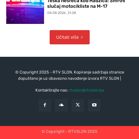
Teška nesreća kod Hadžića: Smrtni
slučaj motocikliste na M-17
08.08.2026. 21:28
Učitati više
© Copyright 2025 - RTV SLON. Kopiranje sadržaja stranice
dopušteno je uz obavezno navođenje izvora RTV SLON |
Kontaktirajte nas:
rtvslon@rtvslon.ba
© Copyright - RTVSLON 2025