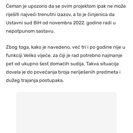
Ćeman je upozorio da se ovim projektom ipak ne može
riješiti najveći trenutni izazov, a to je činjenica da
Ustavni sud BiH od novembra 2022. godine radi u
nepotpunom sastavu.
Zbog toga, kako je navedeno, već tri i po godine nije u
funkciji Veliko vijeće, za čiji je rad potrebno najmanje
pet od ukupno šest domaćih sudija. Takva situacija
dovela je do povećanja broja neriješenih predmeta i
dužeg trajanja postupaka.