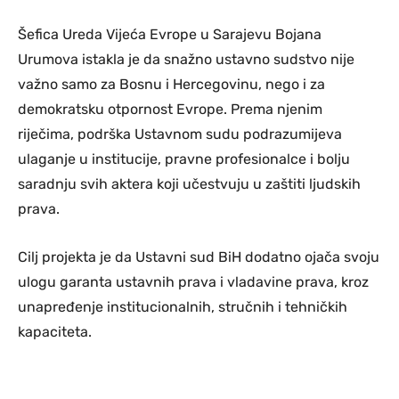
Šefica Ureda Vijeća Evrope u Sarajevu Bojana
Urumova istakla je da snažno ustavno sudstvo nije
važno samo za Bosnu i Hercegovinu, nego i za
demokratsku otpornost Evrope. Prema njenim
riječima, podrška Ustavnom sudu podrazumijeva
ulaganje u institucije, pravne profesionalce i bolju
saradnju svih aktera koji učestvuju u zaštiti ljudskih
prava.
Cilj projekta je da Ustavni sud BiH dodatno ojača svoju
ulogu garanta ustavnih prava i vladavine prava, kroz
unapređenje institucionalnih, stručnih i tehničkih
kapaciteta.