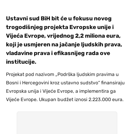
Ustavni sud BiH bit će u fokusu novog
trogodišnjeg projekta Evropske unije i
Vijeća Evrope, vrijednog 2,2 miliona eura,
koji je usmjeren na jačanje ljudskih prava,
vladavine prava i efikasnijeg rada ove
institucije.
Projekat pod nazivom „Podrška ljudskim pravima u
Bosni i Hercegovini kroz ustavno sudstvo“ finansiraju
Evropska unija i Vijeće Evrope, a implementira ga
Vijeće Evrope. Ukupan budžet iznosi 2.223.000 eura.