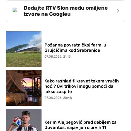
Dodajte RTV Slon među omiljene
›
izvore na Googleu
Požar na povratničkoj farmi u
Grujčićima kod Srebrenice
07.08.2026. 21:15
Kako rashladiti krevet tokom vrućih
noći? Ovi trikovi mogu pomoći da
lakše zaspite
07.08.2026. 20:48
Kerim Alajbegović pred debijem za
Juventus, najavljen u prvih 11