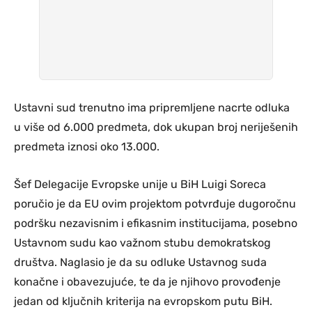
Ustavni sud trenutno ima pripremljene nacrte odluka
u više od 6.000 predmeta, dok ukupan broj neriješenih
predmeta iznosi oko 13.000.
Šef Delegacije Evropske unije u BiH Luigi Soreca
poručio je da EU ovim projektom potvrđuje dugoročnu
podršku nezavisnim i efikasnim institucijama, posebno
Ustavnom sudu kao važnom stubu demokratskog
društva. Naglasio je da su odluke Ustavnog suda
konačne i obavezujuće, te da je njihovo provođenje
jedan od ključnih kriterija na evropskom putu BiH.