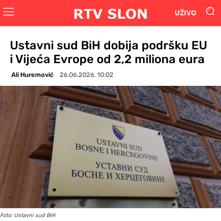
UŽIVO
Ustavni sud BiH dobija podršku EU
i Vijeća Evrope od 2,2 miliona eura
Ali Huremović
26.06.2026. 10:02
Foto: Ustavni sud BiH