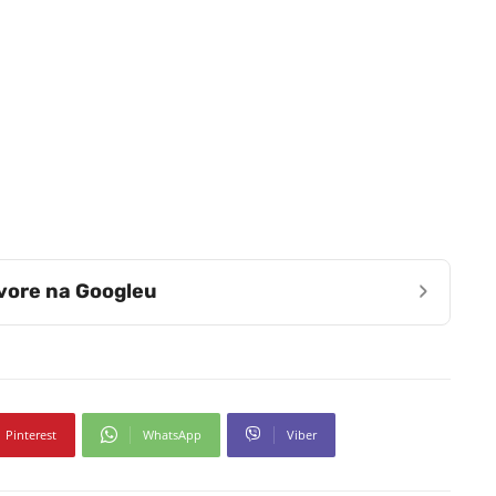
›
zvore na Googleu
Pinterest
WhatsApp
Viber