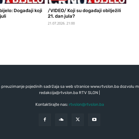
ijelo: Događaji koji
/VIDEO/ Koji su događaji obilježili
juli
21. dan jula?
21.07.2026. 21:00
preuzimanje pojedinih sadržaja sa web stranice www.rtvslon.ba dozvolu mo
redakcija@rtvslon.ba
RTV SLON |
Kontaktirajte nas:
rtvslon@rtvslon.ba