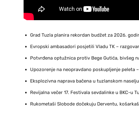
Grad Tuzla planira rekordan budžet za 2026. godi
Evropski ambasadori posjetili Vladu TK – razgovara
Potvrđena optužnica protiv Bege Gutića, bivšeg n
Upozorenje na neopravdano poskupljenje peleta –
Eksplozivna naprava bačena u tuzlanskom naselju
Revijalna večer 17. Festivala sevdalinke u BKC-u T
Rukometaši Slobode dočekuju Derventu, košarkaš