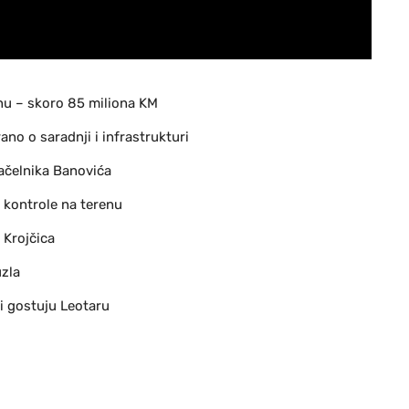
nu – skoro 85 miliona KM
no o saradnji i infrastrukturi
ačelnika Banovića
 kontrole na terenu
 Krojčica
uzla
i gostuju Leotaru