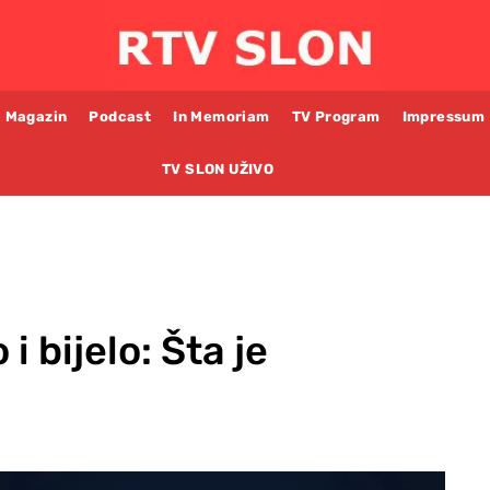
Magazin
Podcast
In Memoriam
TV Program
Impressum
TV SLON UŽIVO
 bijelo: Šta je