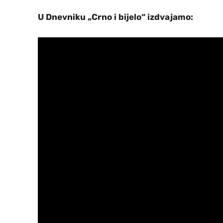
U Dnevniku „Crno i bijelo“ izdvajamo: