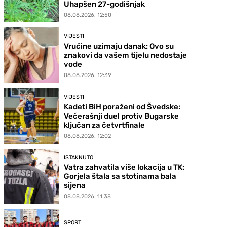
Uhapšen 27-godišnjak
08.08.2026. 12:50
VIJESTI
Vrućine uzimaju danak: Ovo su
znakovi da vašem tijelu nedostaje
vode
08.08.2026. 12:39
VIJESTI
Kadeti BiH poraženi od Švedske:
Večerašnji duel protiv Bugarske
ključan za četvrtfinale
08.08.2026. 12:02
ISTAKNUTO
Vatra zahvatila više lokacija u TK:
Gorjela štala sa stotinama bala
sijena
08.08.2026. 11:38
SPORT