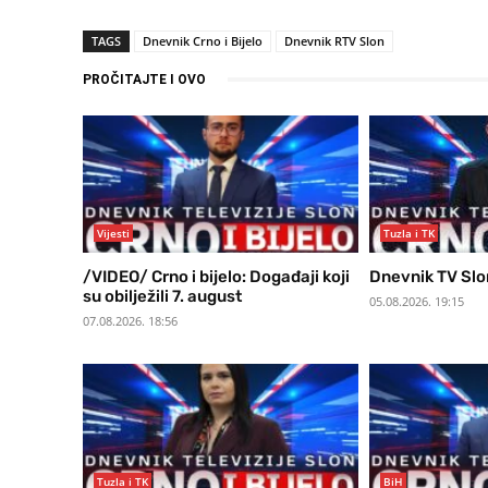
TAGS
Dnevnik Crno i Bijelo
Dnevnik RTV Slon
PROČITAJTE I OVO
Vijesti
Tuzla i TK
/VIDEO/ Crno i bijelo: Događaji koji
Dnevnik TV Slo
su obilježili 7. august
05.08.2026. 19:15
07.08.2026. 18:56
Tuzla i TK
BiH