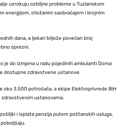
dalje uzrokuju ozbiljne probleme u Tuzlanskom
om energijom, otežanim saobraćajem i brojnim
rednih dana, a ljekari bilježe povećan broj
ebno oprezni.
lo je do izmjena u radu pojedinih ambulanti Doma
liže dostupne zdravstvene ustanove.
e oko 3.500 potrošača, a ekipe Elektroprivrede BiH
tet zdravstvenim ustanovama.
šiljki i isplata penzija putem poštanskih usluga,
 poboljšaju.