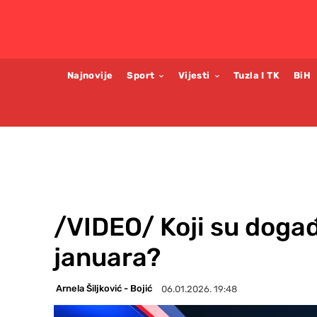
Najnovije
Sport
Vijesti
Tuzla I TK
BiH
/VIDEO/ Koji su događa
januara?
Arnela Šiljković - Bojić
06.01.2026. 19:48