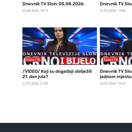
Dnevnik TV Slon: 05.08.2026.
Dnevnik TV Slo
05.08.2026. 19:15
31.07.2026. 19:44
Tuzla i TK
Tuzla i TK
/VIDEO/ Koji su događaji obilježili
Dnevnik TV Slon
21. dan jula?
jednom mjestu 
21.07.2026. 21:00
20.07.2026. 19:23