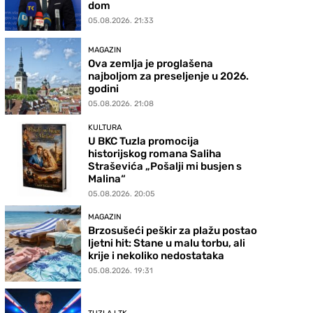
dom
05.08.2026. 21:33
MAGAZIN
Ova zemlja je proglašena
najboljom za preseljenje u 2026.
godini
05.08.2026. 21:08
KULTURA
U BKC Tuzla promocija
historijskog romana Saliha
Straševića „Pošalji mi busjen s
Malina“
05.08.2026. 20:05
MAGAZIN
Brzosušeći peškir za plažu postao
ljetni hit: Stane u malu torbu, ali
krije i nekoliko nedostataka
05.08.2026. 19:31