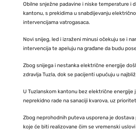
Obilne snježne padavine i niske temperature i 
kantonu, s prekidima u snabdijevanju električn
intervencijama vatrogasaca.
Novi snijeg, led i izraženi minusi očekuju se i na
intervencija te apeluju na građane da budu pos
Zbog snijega i nestanka električne energije doš
zdravlja Tuzla, dok se pacijenti upućuju u najb
U Tuzlanskom kantonu bez električne energije j
neprekidno rade na sanaciji kvarova, uz priori
Zbog neprohodnih puteva usporena je dostava po
koje će biti realizovane čim se vremenski uslovi