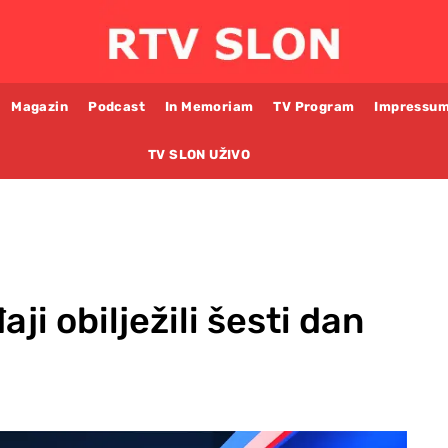
Magazin
Podcast
In Memoriam
TV Program
Impressu
TV SLON UŽIVO
ji obilježili šesti dan