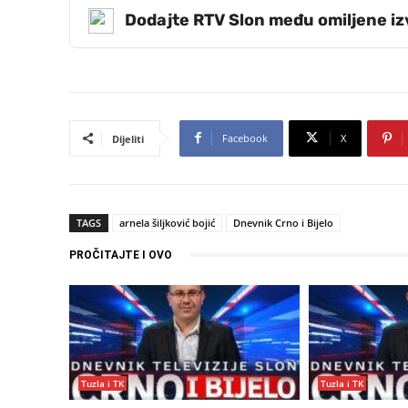
Dodajte RTV Slon među omiljene i
Facebook
X
Dijeliti
TAGS
arnela šiljković bojić
Dnevnik Crno i Bijelo
PROČITAJTE I OVO
Tuzla i TK
Tuzla i TK