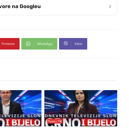
›
zvore na Googleu
Pinterest
WhatsApp
Viber
Tuzla i TK