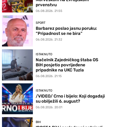
prvenstvu
06.08.2026. 21:55
SPORT
Barbarez poslao jasnu poruku:
“Pripadnost se ne bira”
06.08.2026. 21:32
ISTAKNUTO
Načelnik Zajedničkog štaba OS
BiH posjetio povrijeđene
pripadnike na UKC Tuzla
06.08.2026. 21:15
ISTAKNUTO
/VIDEO/ Crno i bijelo: Koji događaji
su obilježili 6. august?
06.08.2026. 20:01
BIH