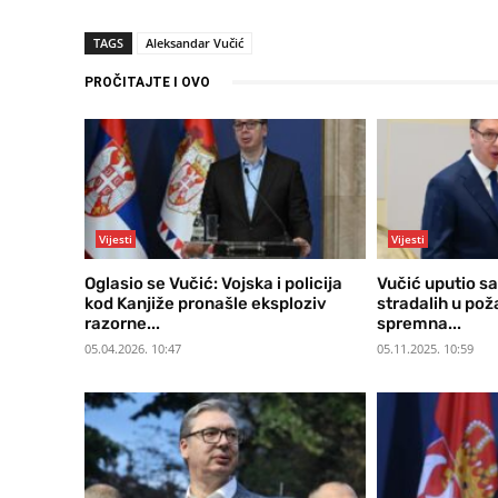
TAGS
Aleksandar Vučić
PROČITAJTE I OVO
Vijesti
Vijesti
Oglasio se Vučić: Vojska i policija
Vučić uputio 
kod Kanjiže pronašle eksploziv
stradalih u poža
razorne...
spremna...
05.04.2026. 10:47
05.11.2025. 10:59