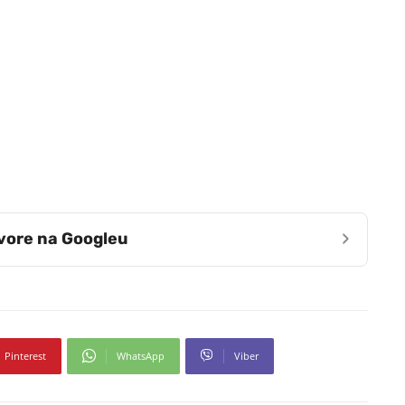
›
zvore na Googleu
Pinterest
WhatsApp
Viber