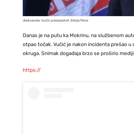
Aleksandar Vučić predsjednik Srbije/Fena
Danas je na putu ka Mokrinu, na službenom auto
otpao točak. Vučić je nakon incidenta prešao u 
okruga. Snimak događaja brzo se proširio medi
https://