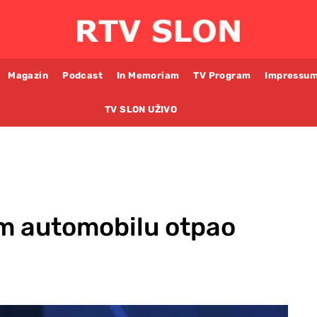
Magazin
Podcast
In Memoriam
TV Program
Impressu
TV SLON UŽIVO
m automobilu otpao