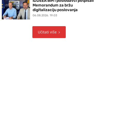
IDDEEA BiH i poslodavci potpisali
Memorandum za bržu
digitalizaciju poslovanja
06.08.2026. 19:03
Učitati više