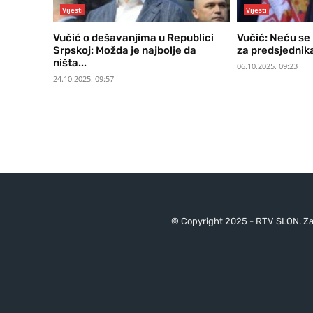
Vijesti
Vijesti
Vučić o dešavanjima u Republici
Vučić: Neću se
Srpskoj: Možda je najbolje da
za predsjednik
ništa...
06.10.2025. 09:23
24.10.2025. 09:57
© Copyright 2025 - RTV SLON. Za 