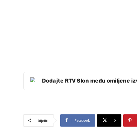
Dodajte RTV Slon među omiljene i
Facebook
X
Dijeliti