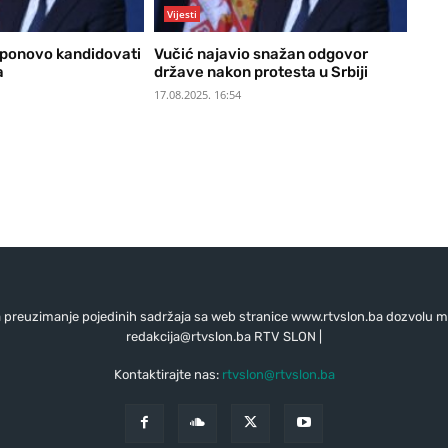
Vijesti
 ponovo kandidovati
Vučić najavio snažan odgovor
a
države nakon protesta u Srbiji
17.08.2025. 16:54
preuzimanje pojedinih sadržaja sa web stranice www.rtvslon.ba dozvolu mo
redakcija@rtvslon.ba
RTV SLON |
Kontaktirajte nas:
rtvslon@rtvslon.ba