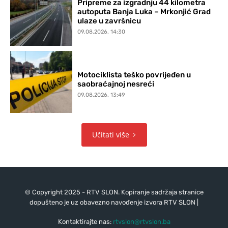
Pripreme za izgradnju 44 kilometra
autoputa Banja Luka – Mrkonjić Grad
ulaze u završnicu
09.08.2026. 14:30
Motociklista teško povrijeđen u
saobraćajnoj nesreći
09.08.2026. 13:49
Učitati više
© Copyright 2025 - RTV SLON. Kopiranje sadržaja stranice
dopušteno je uz obavezno navođenje izvora RTV SLON |
Kontaktirajte nas:
rtvslon@rtvslon.ba