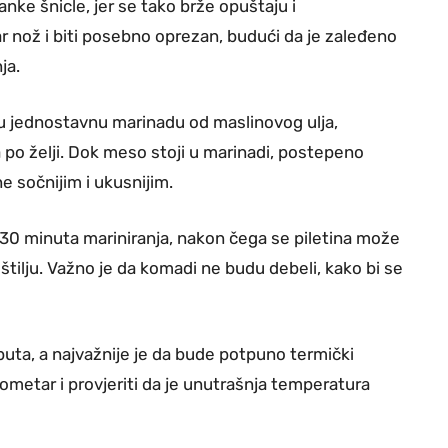
nke šnicle, jer se tako brže opuštaju i
ar nož i biti posebno oprezan, budući da je zaleđeno
ja.
 u jednostavnu marinadu od maslinovog ulja,
na po želji. Dok meso stoji u marinadi, postepeno
e sočnijim i ukusnijim.
 30 minuta mariniranja, nakon čega se piletina može
roštilju. Važno je da komadi ne budu debeli, kako bi se
puta, a najvažnije je da bude potpuno termički
mometar i provjeriti da je unutrašnja temperatura