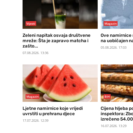
Vijesti
Magazin
Zeleni napitak osvaja društvene
Ove namirnice 
mreže: Šta je zapravo matcha i
na uobičajen n
zašto...
05.08.2026. 17:03
07.08.2026. 13:36
Magazin
BiH
Ljetne namirnice koje vrijedi
Cijena hljeba 
uvrstiti u prehranu djece
inspektora: Zb
izrečeno 54.00
17.07.2026. 12:39
16.07.2026. 13:29