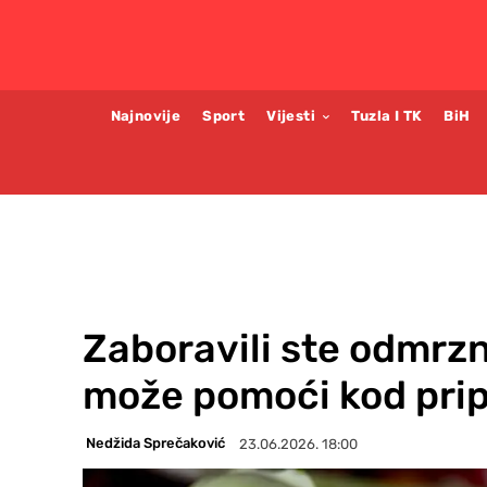
Najnovije
Sport
Vijesti
Tuzla I TK
BiH
Zaboravili ste odmrznu
može pomoći kod pri
Nedžida Sprečaković
23.06.2026. 18:00