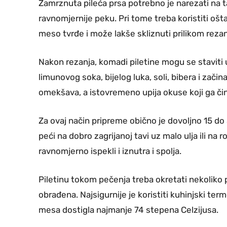
Zamrznuta pileća prsa potrebno je narezati na ta
ravnomjernije peku. Pri tome treba koristiti ošt
meso tvrđe i može lakše skliznuti prilikom rezan
Nakon rezanja, komadi piletine mogu se staviti
limunovog soka, bijelog luka, soli, bibera i zači
omekšava, a istovremeno upija okuse koji ga čin
Za ovaj način pripreme obično je dovoljno 15 do
peći na dobro zagrijanoj tavi uz malo ulja ili na 
ravnomjerno ispekli i iznutra i spolja.
Piletinu tokom pečenja treba okretati nekoliko 
obrađena. Najsigurnije je koristiti kuhinjski ter
mesa dostigla najmanje 74 stepena Celzijusa.