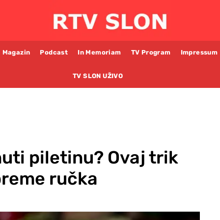
Magazin
Podcast
In Memoriam
TV Program
Impressum
TV SLON UŽIVO
ti piletinu? Ovaj trik
preme ručka