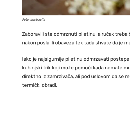
Foto: Ilustracija
Zaboravili ste odmrznuti piletinu, a ručak treba
nakon posla ili obaveza tek tada shvate da je m
Iako je najsigurnije piletinu odmrzavati postep
kuhinjski trik koji može pomoći kada nemate mno
direktno iz zamrzivača, ali pod uslovom da se m
termički obradi.