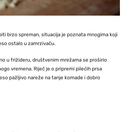
 biti brzo spreman, situacija je poznata mnogima koji
eso ostalo u zamrzivaču.
eno u frižideru, društvenim mrežama se proširio
go vremena. Riječ je o pripremi pilećih prsa
eso pažljivo nareže na tanje komade i dobro