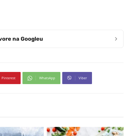
›
zvore na Googleu
Pinterest
WhatsApp
Viber