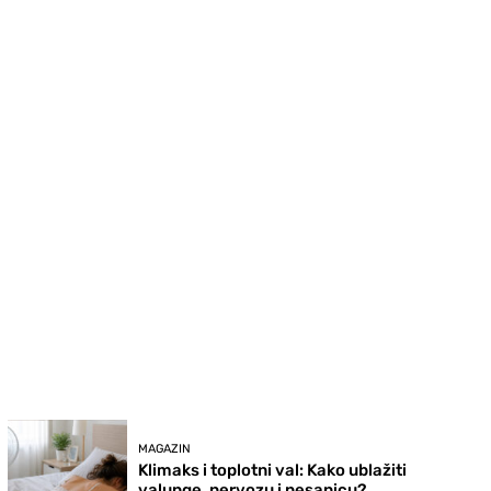
MAGAZIN
Klimaks i toplotni val: Kako ublažiti
valunge, nervozu i nesanicu?