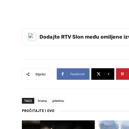
Dodajte RTV Slon među omiljene i
Facebook
X
Dijeliti
TAGS
hrana
piletina
PROČITAJTE I OVO