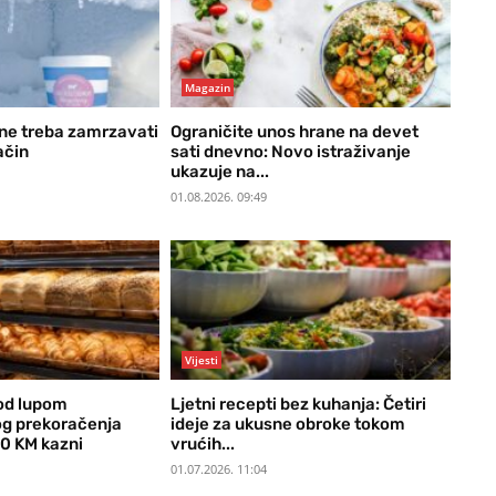
Magazin
ne treba zamrzavati
Ograničite unos hrane na devet
ačin
sati dnevno: Novo istraživanje
ukazuje na...
01.08.2026. 09:49
Vijesti
pod lupom
Ljetni recepti bez kuhanja: Četiri
og prekoračenja
ideje za ukusne obroke tokom
0 KM kazni
vrućih...
01.07.2026. 11:04