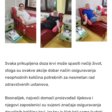
Svaka prikupljena doza krvi može spasiti nečiji život,
stoga su ovakve akcije dobar način osiguravanja
neophodnih količina potrebnih za nesmetan rad
zdravstvenih ustanova.
Bosnalijek, najveći domaći proizvođač lijekova i
njegovi zaposlenici su svjesni značaja osiguravanja
dovoljnih količina krvi, jer krv je lijek koji samo ljudski