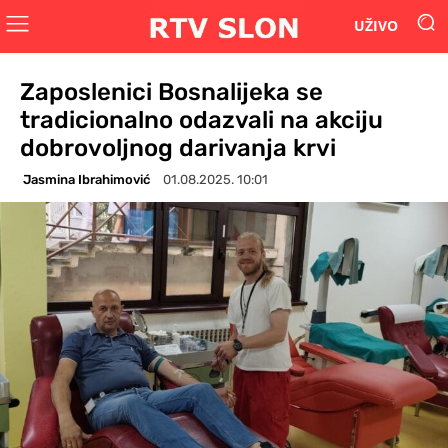
UŽIVO
Zaposlenici Bosnalijeka se
tradicionalno odazvali na akciju
dobrovoljnog darivanja krvi
Jasmina Ibrahimović
01.08.2025. 10:01