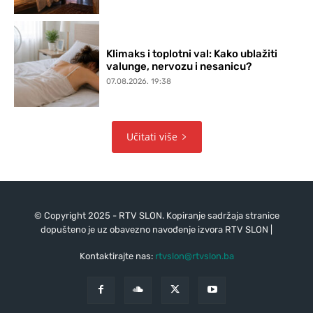
Klimaks i toplotni val: Kako ublažiti
valunge, nervozu i nesanicu?
07.08.2026. 19:38
Učitati više
© Copyright 2025 - RTV SLON. Kopiranje sadržaja stranice
dopušteno je uz obavezno navođenje izvora RTV SLON |
Kontaktirajte nas:
rtvslon@rtvslon.ba