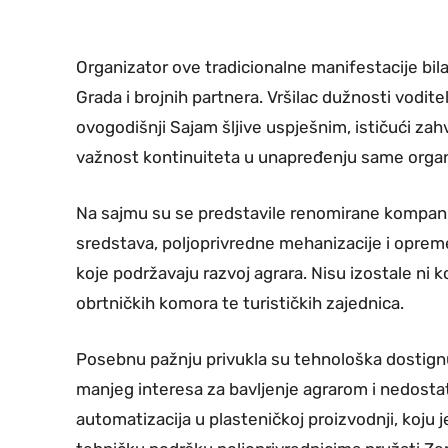
Organizator ove tradicionalne manifestacije bil
Grada i brojnih partnera. Vršilac dužnosti voditel
ovogodišnji Sajam šljive uspješnim, ističući zah
važnost kontinuiteta u unapređenju same organ
Na sajmu su se predstavile renomirane kompanije
sredstava, poljoprivredne mehanizacije i opreme,
koje podržavaju razvoj agrara. Nisu izostale ni k
obrtničkih komora te turističkih zajednica.
Posebnu pažnju privukla su tehnološka dostign
manjeg interesa za bavljenje agrarom i nedosta
automatizacija u plasteničkoj proizvodnji, koju j