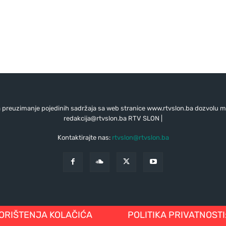
preuzimanje pojedinih sadržaja sa web stranice www.rtvslon.ba dozvolu mo
redakcija@rtvslon.ba
RTV SLON |
Kontaktirajte nas:
rtvslon@rtvslon.ba
KORIŠTENJA KOLAČIĆA
POLITIKA PRIVATNOSTI