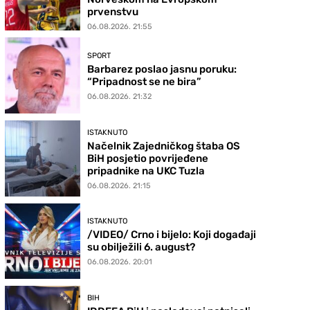
prvenstvu
06.08.2026. 21:55
SPORT
Barbarez poslao jasnu poruku:
“Pripadnost se ne bira”
06.08.2026. 21:32
ISTAKNUTO
Načelnik Zajedničkog štaba OS
BiH posjetio povrijeđene
pripadnike na UKC Tuzla
06.08.2026. 21:15
ISTAKNUTO
/VIDEO/ Crno i bijelo: Koji događaji
su obilježili 6. august?
06.08.2026. 20:01
BIH