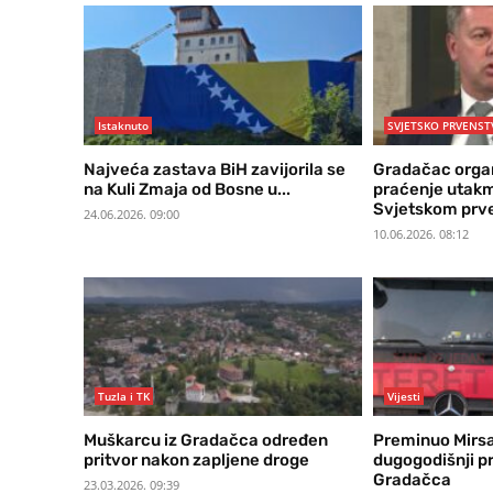
Istaknuto
SVJETSKO PRVENST
Najveća zastava BiH zavijorila se
Gradačac organ
na Kuli Zmaja od Bosne u...
praćenje utakm
Svjetskom prv
24.06.2026. 09:00
10.06.2026. 08:12
Tuzla i TK
Vijesti
Muškarcu iz Gradačca određen
Preminuo Mirsa
pritvor nakon zapljene droge
dugogodišnji pr
Gradačca
23.03.2026. 09:39