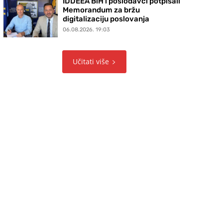
IDDEEA BiH i poslodavci potpisali
Memorandum za bržu
digitalizaciju poslovanja
06.08.2026. 19:03
Učitati više