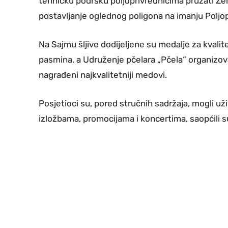
tehničku podršku poljoprivrednicima pružati Ze
postavljanje oglednog poligona na imanju Polj
Na Sajmu šljive dodijeljene su medalje za kvalit
pasmina, a Udruženje pčelara „Pčela“ organizov
nagrađeni najkvalitetniji medovi.
Posjetioci su, pored stručnih sadržaja, mogli 
izložbama, promocijama i koncertima, saopćili s