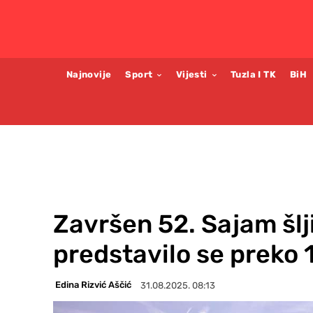
Najnovije
Sport
Vijesti
Tuzla I TK
BiH
Završen 52. Sajam šlj
predstavilo se preko 
Edina Rizvić Aščić
31.08.2025. 08:13