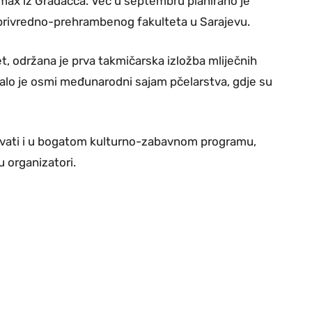
max iz Gradačca. Već u septembru planirano je
oprivredno-prehrambenog fakulteta u Sarajevu.
et, održana je prva takmičarska izložba mliječnih
alo je osmi međunarodni sajam pčelarstva, gdje su
uživati i u bogatom kulturno-zabavnom programu,
u organizatori.