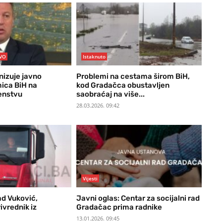
VO
Istaknuto
izuje javno
Problemi na cestama širom BiH,
ica BiH na
kod Gradačca obustavljen
enstvu
saobraćaj na više...
28.03.2026. 09:42
Vijesti
d Vuković,
Javni oglas: Centar za socijalni rad
ivrednik iz
Gradačac prima radnike
13.01.2026. 09:45