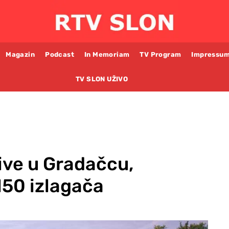
Magazin
Podcast
In Memoriam
TV Program
Impressu
TV SLON UŽIVO
ive u Gradačcu,
150 izlagača