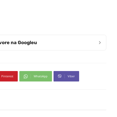
›
zvore na Googleu
Pinterest
WhatsApp
Viber