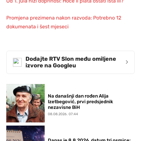
Od 1. jula niži doprinosi: Hoće li plata ostati ista ili?
Promjena prezimena nakon razvoda: Potrebno 12
dokumenata i šest mjeseci
Dodajte RTV Slon među omiljene
›
izvore na Googleu
Na današnji dan rođen Alija
Izetbegović, prvi predsjednik
nezavisne BiH
08.08.2026. 07:44
Danas je 8.8.2026, datum tri osmice: