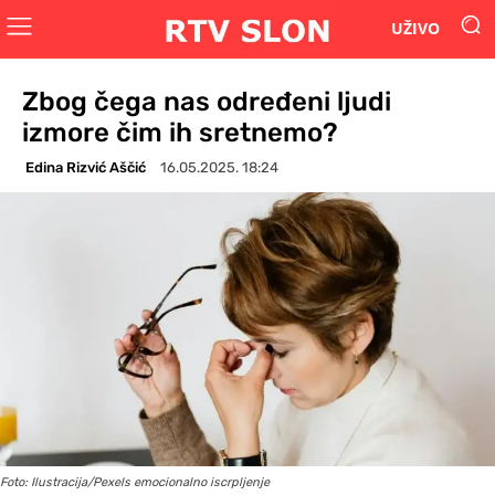
UŽIVO
Zbog čega nas određeni ljudi
izmore čim ih sretnemo?
Edina Rizvić Aščić
16.05.2025. 18:24
Foto: Ilustracija/Pexels emocionalno iscrpljenje