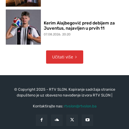
Kerim Alajbegović pred debijem za
Juventus, najavljen u prvih 11
07.08.2026. 20:20
Učitati više
© Copyright 2025 - RTV SLON. Kopiranje sadržaja stranice
dopušteno je uz obavezno navođenje izvora RTV SLON |
Kontaktirajte nas:
rtvslon@rtvslon.ba