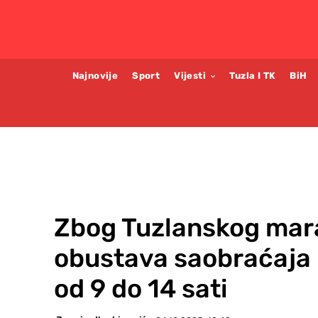
Najnovije
Sport
Vijesti
Tuzla I TK
BiH
Zbog Tuzlanskog mara
obustava saobraćaja 
od 9 do 14 sati