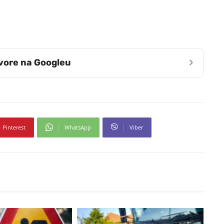
›
zvore na Googleu
Pinterest
WhatsApp
Viber