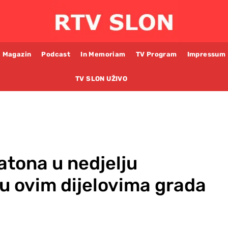
Magazin
Podcast
In Memoriam
TV Program
Impressum
TV SLON UŽIVO
tona u nedjelju
u ovim dijelovima grada