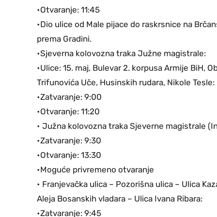
•Otvaranje: 11:45
•Dio ulice od Male pijace do raskrsnice na Brča
prema Gradini.
•Sjeverna kolovozna traka Južne magistrale:
•Ulice: 15. maj, Bulevar 2. korpusa Armije BiH,
Trifunovića Uče, Husinskih rudara, Nikole Tesle:
•Zatvaranje: 9:00
•Otvaranje: 11:20
• Južna kolovozna traka Sjeverne magistrale (In
•Zatvaranje: 9:30
•Otvaranje: 13:30
•Moguće privremeno otvaranje
• Franjevačka ulica – Pozorišna ulica – Ulica Kaz
Aleja Bosanskih vladara – Ulica Ivana Ribara:
•Zatvaranje: 9:45