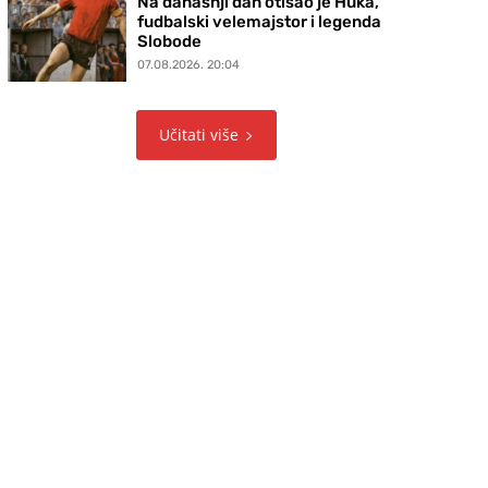
Na današnji dan otišao je Huka,
fudbalski velemajstor i legenda
Slobode
07.08.2026. 20:04
Učitati više