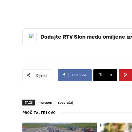
Dodajte RTV Slon među omiljene i
Facebook
X
Dijeliti
TAGS
maraton
saobraćaj
PROČITAJTE I OVO