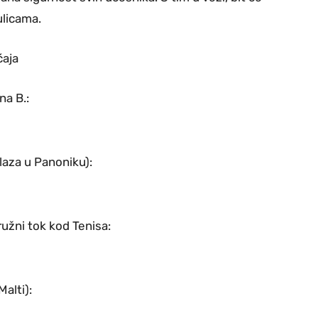
ulicama.
ćaja
na B.:
ulaza u Panoniku):
ružni tok kod Tenisa:
Malti):