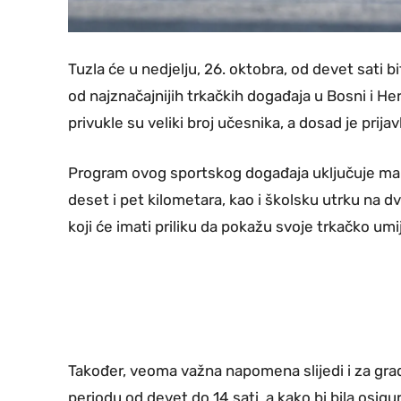
Tuzla će u nedjelju, 26. oktobra, od devet sati
od najznačajnijih trkačkih događaja u Bosni i He
privukle su veliki broj učesnika, a dosad je prijavl
Program ovog sportskog događaja uključuje mar
deset i pet kilometara, kao i školsku utrku na d
koji će imati priliku da pokažu svoje trkačko umi
Također, veoma važna napomena slijedi i za građ
periodu od devet do 14 sati, a kako bi bila osigu