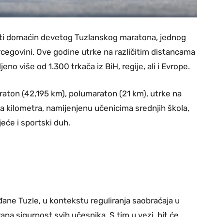
 biti domaćin devetog Tuzlanskog maratona, jednog
rcegovini. Ove godine utrke na različitim distancama
jeno više od 1.300 trkača iz BiH, regije, ali i Evrope.
aton (42,195 km), polumaraton (21 km), utrke na
va kilometra, namijenjenu učenicima srednjih škola,
jeće i sportski duh.
ane Tuzle, u kontekstu reguliranja saobraćaja u
rana sigurnost svih učesnika. S tim u vezi, bit će