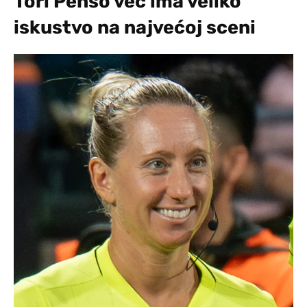
Tori Penso već ima veliko
iskustvo na najvećoj sceni