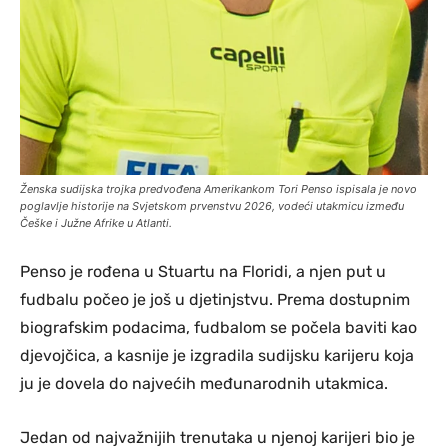
Ženska sudijska trojka predvođena Amerikankom Tori Penso ispisala je novo
poglavlje historije na Svjetskom prvenstvu 2026, vodeći utakmicu između
Češke i Južne Afrike u Atlanti.
Penso je rođena u Stuartu na Floridi, a njen put u
fudbalu počeo je još u djetinjstvu. Prema dostupnim
biografskim podacima, fudbalom se počela baviti kao
djevojčica, a kasnije je izgradila sudijsku karijeru koja
ju je dovela do najvećih međunarodnih utakmica.
Jedan od najvažnijih trenutaka u njenoj karijeri bio je