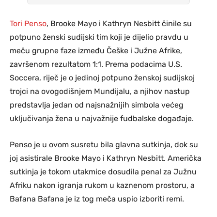
Tori Penso
, Brooke Mayo i Kathryn Nesbitt činile su
potpuno ženski sudijski tim koji je dijelio pravdu u
meču grupne faze između Češke i Južne Afrike,
završenom rezultatom 1:1. Prema podacima U.S.
Soccera, riječ je o jedinoj potpuno ženskoj sudijskoj
trojci na ovogodišnjem Mundijalu, a njihov nastup
predstavlja jedan od najsnažnijih simbola većeg
uključivanja žena u najvažnije fudbalske događaje.
Penso je u ovom susretu bila glavna sutkinja, dok su
joj asistirale Brooke Mayo i Kathryn Nesbitt. Američka
sutkinja je tokom utakmice dosudila penal za Južnu
Afriku nakon igranja rukom u kaznenom prostoru, a
Bafana Bafana je iz tog meča uspio izboriti remi.