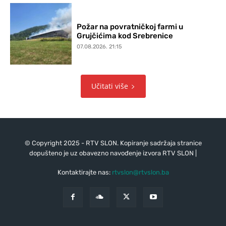
Požar na povratničkoj farmi u
Grujčićima kod Srebrenice
07.08.2026. 21:15
Učitati više
© Copyright 2025 - RTV SLON. Kopiranje sadržaja stranice
dopušteno je uz obavezno navođenje izvora RTV SLON |
Kontaktirajte nas:
rtvslon@rtvslon.ba