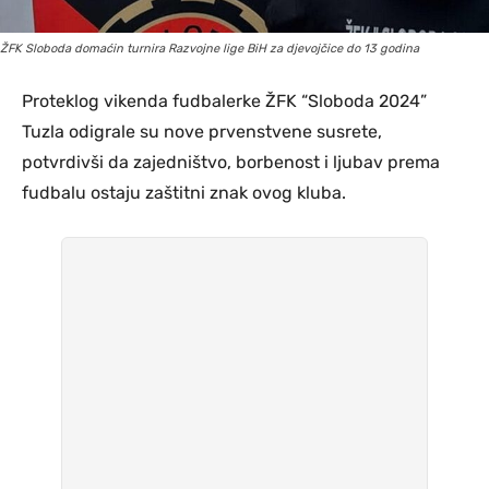
ŽFK Sloboda domaćin turnira Razvojne lige BiH za djevojčice do 13 godina
Proteklog vikenda fudbalerke ŽFK “Sloboda 2024”
Tuzla odigrale su nove prvenstvene susrete,
potvrdivši da zajedništvo, borbenost i ljubav prema
fudbalu ostaju zaštitni znak ovog kluba.