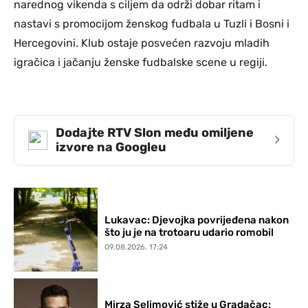
narednog vikenda s ciljem da održi dobar ritam i
nastavi s promocijom ženskog fudbala u Tuzli i Bosni i
Hercegovini. Klub ostaje posvećen razvoju mladih
igračica i jačanju ženske fudbalske scene u regiji.
Dodajte RTV Slon među omiljene
›
izvore na Googleu
Lukavac: Djevojka povrijeđena nakon
što ju je na trotoaru udario romobil
09.08.2026. 17:24
Mirza Selimović stiže u Gradačac: