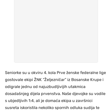
Seniorke su u okviru 4. kola Prve ženske federalne lige
gostovale ekipi ŽNK “Željezničar” iz Bosanske Krupe i
odigrale jednu od najuzbudljivijih utakmica
dosadašnjeg dijela prvenstva. Naše djevojke su vodile
s ubjedljivih 1:4, ali je domaća ekipa u završnici
susreta iskoristila nekoliko spornih odluka sudija te