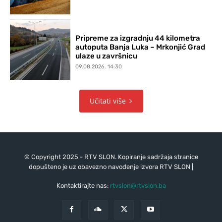
Pripreme za izgradnju 44 kilometra
autoputa Banja Luka – Mrkonjić Grad
ulaze u završnicu
09.08.2026. 14:30
Učitati više
© Copyright 2025 - RTV SLON. Kopiranje sadržaja stranice
dopušteno je uz obavezno navođenje izvora RTV SLON |
Kontaktirajte nas:
rtvslon@rtvslon.ba