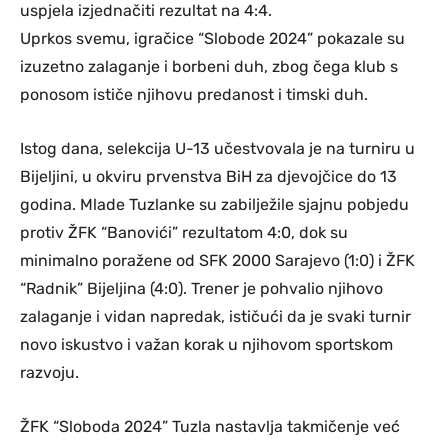
uspjela izjednačiti rezultat na 4:4.
Uprkos svemu, igračice “Slobode 2024” pokazale su
izuzetno zalaganje i borbeni duh, zbog čega klub s
ponosom ističe njihovu predanost i timski duh.
Istog dana, selekcija U-13 učestvovala je na turniru u
Bijeljini, u okviru prvenstva BiH za djevojčice do 13
godina. Mlade Tuzlanke su zabilježile sjajnu pobjedu
protiv ŽFK “Banovići” rezultatom 4:0, dok su
minimalno poražene od SFK 2000 Sarajevo (1:0) i ŽFK
“Radnik” Bijeljina (4:0). Trener je pohvalio njihovo
zalaganje i vidan napredak, ističući da je svaki turnir
novo iskustvo i važan korak u njihovom sportskom
razvoju.
ŽFK “Sloboda 2024” Tuzla nastavlja takmičenje već