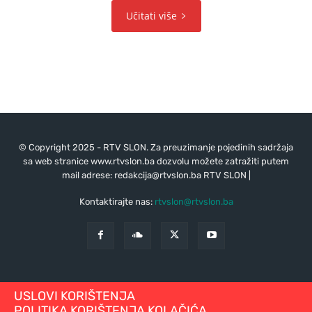
Učitati više
© Copyright 2025 - RTV SLON. Za preuzimanje pojedinih sadržaja
sa web stranice www.rtvslon.ba dozvolu možete zatražiti putem
mail adrese:
redakcija@rtvslon.ba
RTV SLON |
Kontaktirajte nas:
rtvslon@rtvslon.ba
USLOVI KORIŠTENJA
POLITIKA KORIŠTENJA KOLAČIĆA