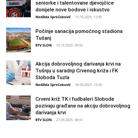
seniorke i talentovane djevojčice
donijele nove bodove i iskustvo
Nedžida Sprečaković
-
13.10.2025. 12:45
Počinje sanacija pomoćnog stadiona
Tušanj
RTV SLON
-
10.10.2025. 09:05
Akcija dobrovoljnog darivanja krvi na
Tušnju u saradnji Crvenog križa i FK
Sloboda Tuzla
Nedžida Sprečaković
-
30.09.2025. 15:45
Crveni križ TK i fudbaleri Slobode
pozivaju građane na akciju dobrovoljnog
darivanja krvi
RTV SLON
-
27.09.2025. 08:41