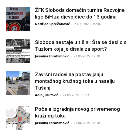
ŽFK Sloboda domaćin turnira Razvojne
lige BiH za djevojčice do 13 godina
Nedžida Sprečaković
-
23.09.2025. 15:04
Sloboda nestaje u tišini: Šta se desilo s
Tuzlom koja je disala za sport?
Jasmina Ibrahimović
-
23.05.2025. 17:30
Završni radovi na postavljanju
montažnog kružnog toka u naselju
Tušanj
Adin Jusufović
-
21.05.2025. 10:23
Počela izgradnja novog privremenog
kružnog toka
Jasmina Ibrahimović
-
23.04.2025. 08:10