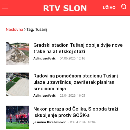
UŽIVO
Naslovna
›
Tag: Tusanj
Gradski stadion Tušanj dobija dvije nove
trake na atletskoj stazi
Adin Jusufović
-
04.06.2026. 12:16
Radovi na pomoćnom stadionu Tušanj
ulaze u završnicu, završetak planiran
sredinom maja
Adin Jusufović
-
23.04.2026. 16:05
Nakon poraza od Čelika, Sloboda traži
iskupljenje protiv GOŠK-a
Jasmina Ibrahimović
-
03.04.2026. 18:04