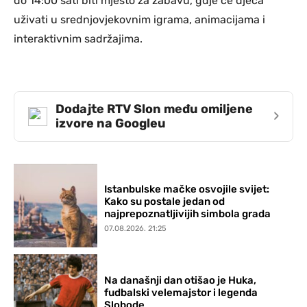
do 14:00 sati biti mjesto za zabavu, gdje će djeca
uživati u srednjovjekovnim igrama, animacijama i
interaktivnim sadržajima.
Dodajte RTV Slon među omiljene
›
izvore na Googleu
Istanbulske mačke osvojile svijet:
Kako su postale jedan od
najprepoznatljivijih simbola grada
07.08.2026. 21:25
Na današnji dan otišao je Huka,
fudbalski velemajstor i legenda
Slobode