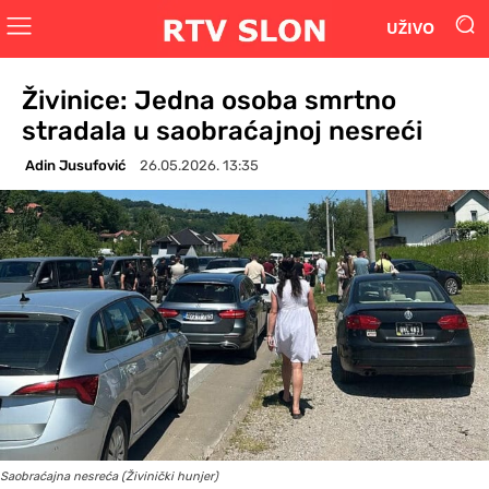
UŽIVO
Živinice: Jedna osoba smrtno
stradala u saobraćajnoj nesreći
Adin Jusufović
26.05.2026. 13:35
Saobraćajna nesreća (Živinički hunjer)