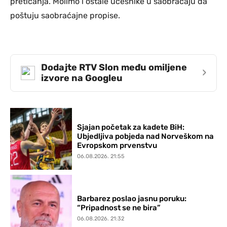
preticanja. Molimo i ostale učesnike u saobraćaju da
poštuju saobraćajne propise.
Dodajte RTV Slon među omiljene
›
izvore na Googleu
Sjajan početak za kadete BiH:
Ubjedljiva pobjeda nad Norveškom na
Evropskom prvenstvu
06.08.2026. 21:55
Barbarez poslao jasnu poruku:
“Pripadnost se ne bira”
06.08.2026. 21:32