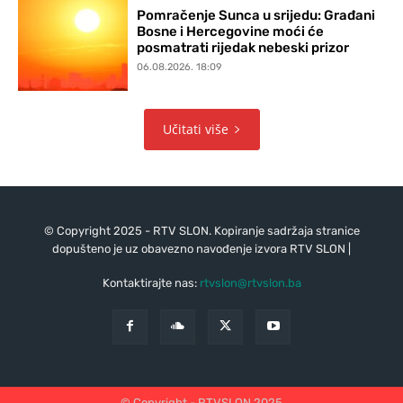
Pomračenje Sunca u srijedu: Građani
Bosne i Hercegovine moći će
posmatrati rijedak nebeski prizor
06.08.2026. 18:09
Učitati više
© Copyright 2025 - RTV SLON. Kopiranje sadržaja stranice
dopušteno je uz obavezno navođenje izvora RTV SLON |
Kontaktirajte nas:
rtvslon@rtvslon.ba
© Copyright - RTVSLON 2025