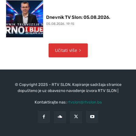
Dnevnik TV Slon: 05.08.2026.
05.08.2026. 19:15
Učitati više
© Copyright 2025 - RTV SLON. Kopiranje sadržaja stranice
dopušteno je uz obavezno navođenje izvora RTV SLON |
Kontaktirajte nas:
rtvslon@rtvslon.ba