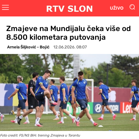
UŽIVO
Zmajeve na Mundijalu čeka više od
8.500 kilometara putovanja
Arnela Šiljković - Bojić
12.06.2026. 08:07
Foto credit: FS/NS BiH; trening Zmajeva u Torontu