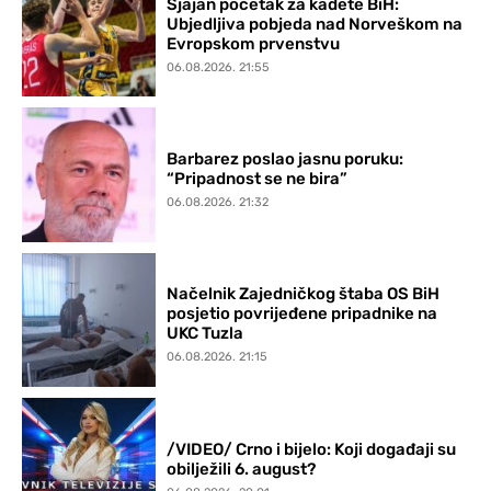
Sjajan početak za kadete BiH:
Ubjedljiva pobjeda nad Norveškom na
Evropskom prvenstvu
06.08.2026. 21:55
Barbarez poslao jasnu poruku:
“Pripadnost se ne bira”
06.08.2026. 21:32
Načelnik Zajedničkog štaba OS BiH
posjetio povrijeđene pripadnike na
UKC Tuzla
06.08.2026. 21:15
/VIDEO/ Crno i bijelo: Koji događaji su
obilježili 6. august?