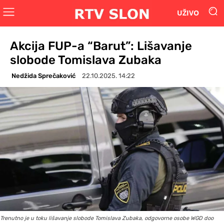
UŽIVO
Akcija FUP-a “Barut”: Lišavanje
slobode Tomislava Zubaka
Nedžida Sprečaković
22.10.2025. 14:22
Trenutno je u toku lišavanje slobode Tomislava Zubaka, odgovorne osobe WGD doo